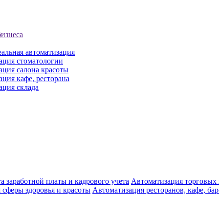
бизнеса
еальная автоматизация
ация стоматологии
ация салона красоты
ция кафе, ресторана
ация склада
а заработной платы и кадрового учета
Автоматизация торговых
 сферы здоровья и красоты
Автоматизация ресторанов, кафе, ба