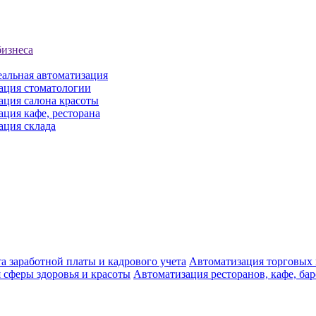
бизнеса
еальная автоматизация
ация стоматологии
ация салона красоты
ция кафе, ресторана
ация склада
а заработной платы и кадрового учета
Автоматизация торговых
 сферы здоровья и красоты
Автоматизация ресторанов, кафе, ба