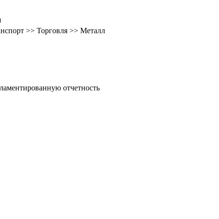
я
ранспорт >> Торговля >> Металл
гламентированную отчетность