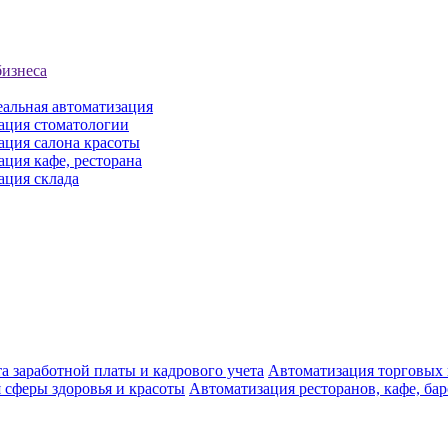
бизнеса
еальная автоматизация
ация стоматологии
ация салона красоты
ция кафе, ресторана
ация склада
а заработной платы и кадрового учета
Автоматизация торговых
 сферы здоровья и красоты
Автоматизация ресторанов, кафе, ба