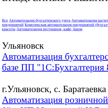
Все
Автоматизация бухгалтерского учета
Автоматизация расчет
предприятий
Комплексная автоматизация предприятий (бухгалте
красоты
Автоматизация ресторанов, кафе, баров
Ульяновск
Автоматизация бухгалтерс
базе ПП "1С:Бухгалтерия 
г.Ульяновск, с. Баратаевка
Автоматизация розничной 