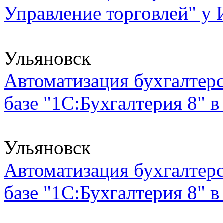
Управление торговлей" у 
Ульяновск
Автоматизация бухгалтерс
базе "1С:Бухгалтерия 8" 
Ульяновск
Автоматизация бухгалтерс
базе "1С:Бухгалтерия 8" 