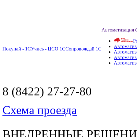
Автоматизация 
Р
Автоматиз
Покупай - 1С
Учись - ЦСО 1С
Сопровождай 1С
Автоматиз
Автоматиза
Автоматиз
8 (8422) 27-27-80
Схема проезда
ВНЕДРЕННЫЕ РЕШЕН