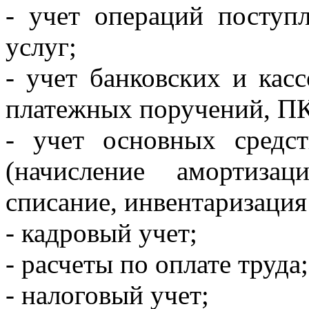
- учет операций поступ
услуг;
- учет банковских и кас
платежных поручений, П
- учет основных средс
(начисление амортизац
списание, инвентаризация
- кадровый учет;
- расчеты по оплате труда;
- налоговый учет;