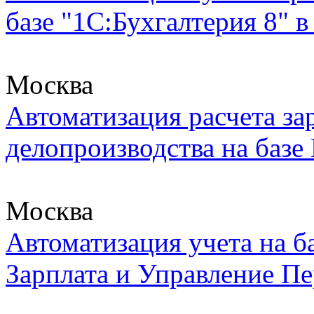
базе "1С:Бухгалтерия 8" 
Москва
Автоматизация расчета за
делопроизводства на базе
Москва
Автоматизация учета на б
Зарплата и Управление Пе