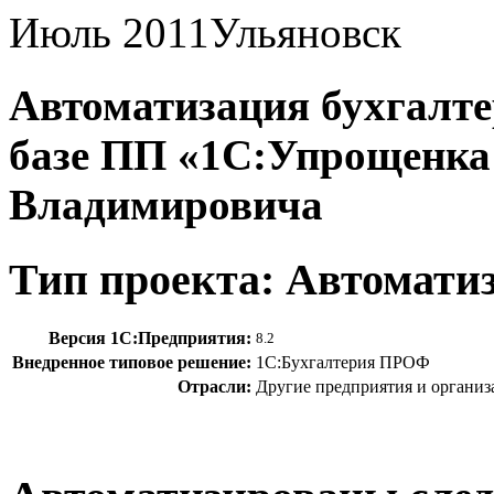
Июль 2011
Ульяновск
Автоматизация бухгалтер
базе ПП «1С:Упрощенка 
Владимировича
Тип проекта: Автомати
Версия 1С:Предприятия:
8.2
Внедренное типовое решение:
1С:Бухгалтерия ПРОФ
Отрасли:
Другие предприятия и организ