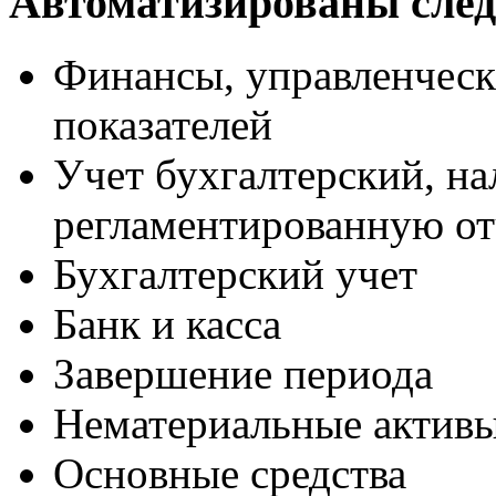
Автоматизированы сле
Финансы, управленческ
показателей
Учет бухгалтерский, н
регламентированную от
Бухгалтерский учет
Банк и касса
Завершение периода
Нематериальные актив
Основные средства