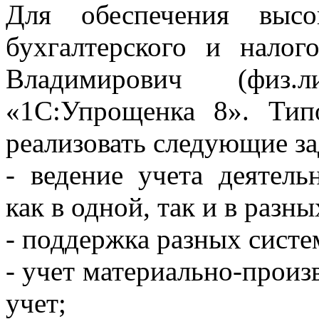
Для обеспечения высо
бухгалтерского и налог
Владимирович (физ.
«1С:Упрощенка 8». Тип
реализовать следующие за
- ведение учета деятель
как в одной, так и в раз
- поддержка разных систе
- учет материально-произ
учет;