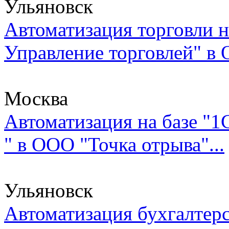
Ульяновск
Автоматизация торговли н
Управление торговлей" в 
Москва
Автоматизация на базе "1
" в ООО "Точка отрыва"...
Ульяновск
Автоматизация бухгалтерс