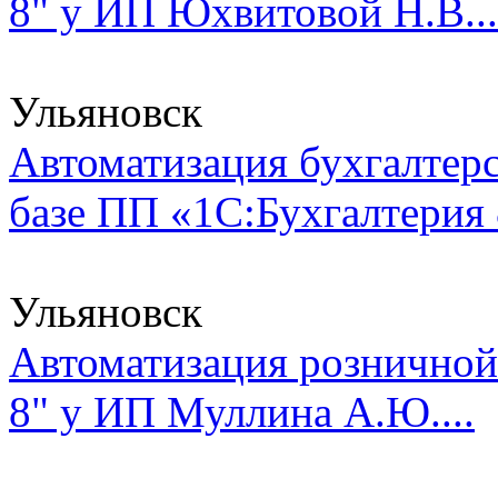
8" у ИП Юхвитовой Н.В...
Ульяновск
Автоматизация бухгалтерс
базе ПП «1С:Бухгалтерия 
Ульяновск
Автоматизация розничной 
8" у ИП Муллина А.Ю....