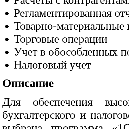
Регламентированная от
Товарно-материальные 
Торговые операции
Учет в обособленных п
Налоговый учет
Описание
Для обеспечения высо
бухгалтерского и налого
выбрана программа «1С