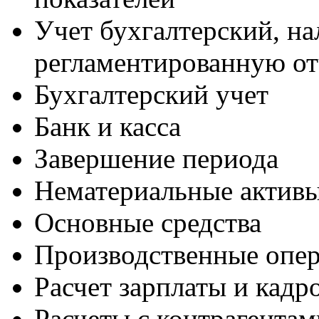
Учет бухгалтерский, н
регламентированную от
Бухгалтерский учет
Банк и касса
Завершение периода
Нематериальные актив
Основные средства
Производственные опе
Расчет зарплаты и кадр
Расчеты с контрагентам