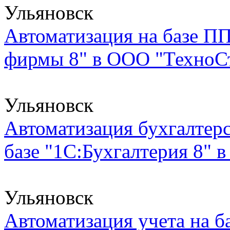
Ульяновск
Автоматизация на базе П
фирмы 8" в ООО "ТехноСт
Ульяновск
Автоматизация бухгалтерс
базе "1С:Бухгалтерия 8" 
Ульяновск
Автоматизация учета на б