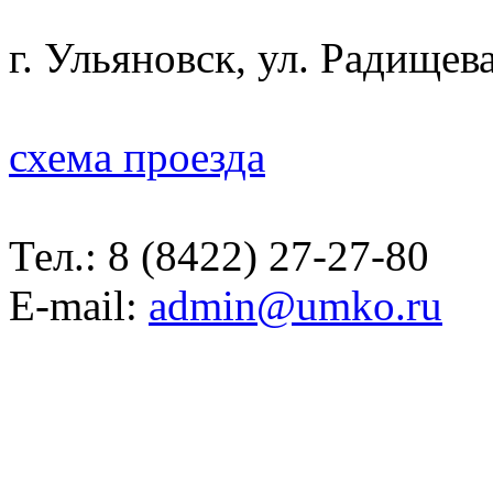
г. Ульяновск, ул. Радищева
схема проезда
Тел.:
8 (8422) 27-27-80
E-mail:
admin@umko.ru