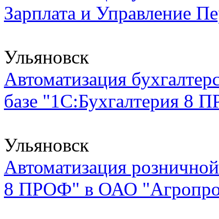
Зарплата и Управление Пе
Ульяновск
Автоматизация бухгалтерс
базе "1С:Бухгалтерия 8 
Ульяновск
Автоматизация розничной 
8 ПРОФ" в ОАО "Агропром