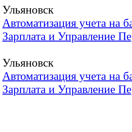
Ульяновск
Автоматизация учета на б
Зарплата и Управление Пе
Ульяновск
Автоматизация учета на б
Зарплата и Управление Пе