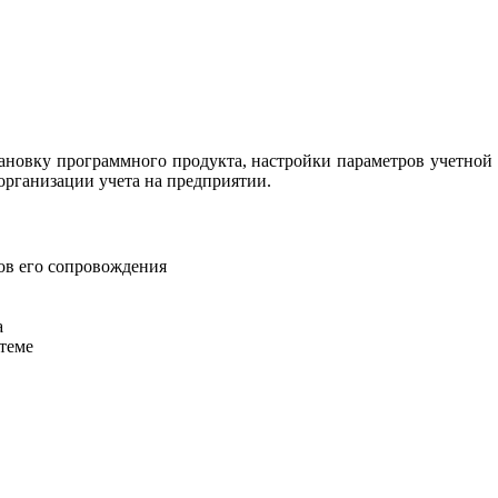
овку программного продукта, настройки параметров учетной п
организации учета на предприятии.
ов его сопровождения
а
стеме