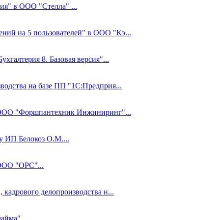
ия" в ООО "Стелла" ...
ний на 5 пользователей" в ООО "Кэ...
ухгалтерия 8. Базовая версия"...
водства на базе ПП "1С:Предприя...
 ООО "Форшпантехник Инжиниринг"...
у ИП Белокоз О.М....
ООО "ОРС"...
, кадрового делопроизводства н...
айма"...