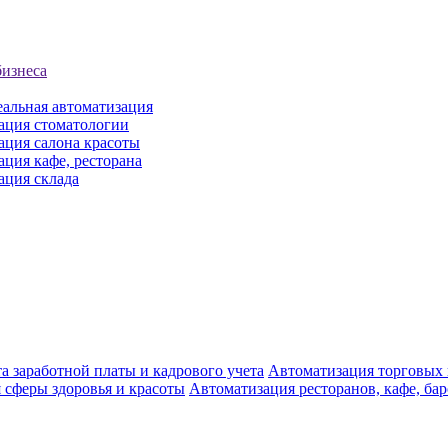
бизнеса
еальная автоматизация
ация стоматологии
ация салона красоты
ция кафе, ресторана
ация склада
а заработной платы и кадрового учета
Автоматизация торговых
 сферы здоровья и красоты
Автоматизация ресторанов, кафе, ба