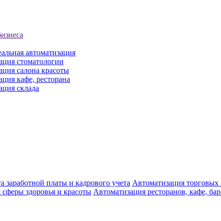
бизнеса
еальная автоматизация
ация стоматологии
ация салона красоты
ция кафе, ресторана
ация склада
а заработной платы и кадрового учета
Автоматизация торговых
 сферы здоровья и красоты
Автоматизация ресторанов, кафе, ба