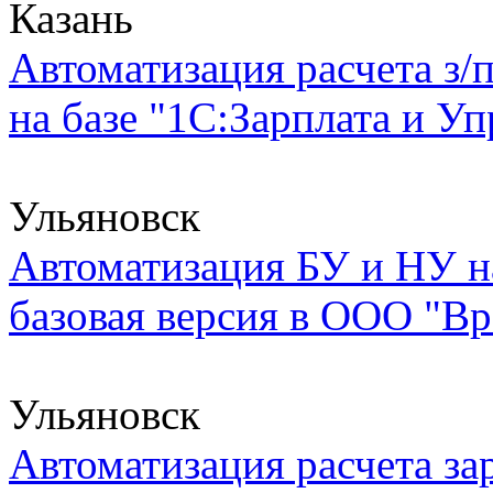
Казань
Автоматизация расчета з/
на базе "1С:Зарплата и Уп
Ульяновск
Автоматизация БУ и НУ на
базовая версия в ООО "Вре
Ульяновск
Автоматизация расчета за