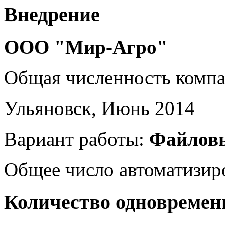
Внедрение
ООО "Мир-Агро"
Общая численность комп
Ульяновск, Июнь 2014
Вариант работы:
Файлов
Общее число автоматизир
Количество одновремен