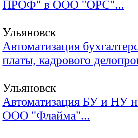
ПРОФ" в ООО "ОРС"...
Ульяновск
Автоматизация бухгалтерс
платы, кадрового делопрои
Ульяновск
Автоматизация БУ и НУ на
ООО "Флайма"...