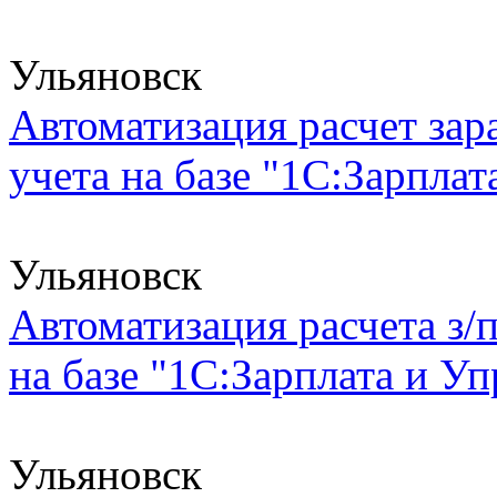
Ульяновск
Автоматизация расчет зар
учета на базе "1С:Зарплата
Ульяновск
Автоматизация расчета з/
на базе "1С:Зарплата и Уп
Ульяновск