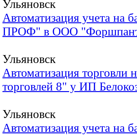
Ульяновск
Автоматизация учета на б
ПРОФ" в ООО "Форшпанте
Ульяновск
Автоматизация торговли н
торговлей 8" у ИП Белокоз
Ульяновск
Автоматизация учета на б