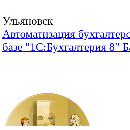
Ульяновск
Автоматизация бухгалтерс
базе "1С:Бухгалтерия 8" Ба