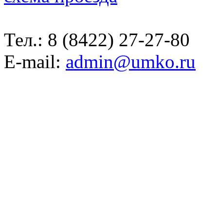
Тел.:
8 (8422) 27-27-80
E-mail:
admin@umko.ru