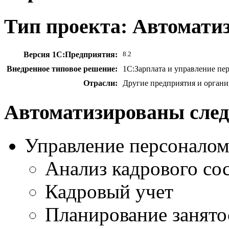
Тип проекта: Автомати
Версия 1С:Предприятия:
8.2
Внедренное типовое решение:
1С:Зарплата и управление пе
Отрасли:
Другие предприятия и органи
Автоматизированы сле
Управление персоналом
Анализ кадрового сос
Кадровый учет
Планирование занятос