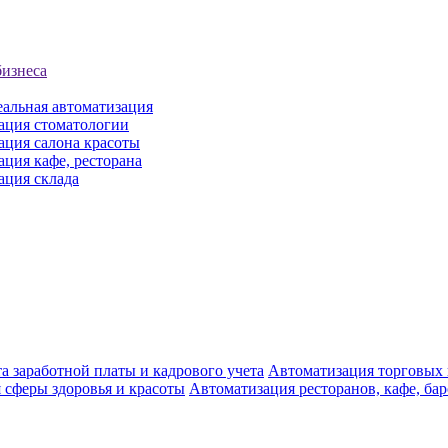
бизнеса
еальная автоматизация
ация стоматологии
ация салона красоты
ция кафе, ресторана
ация склада
а заработной платы и кадрового учета
Автоматизация торговых
 сферы здоровья и красоты
Автоматизация ресторанов, кафе, ба