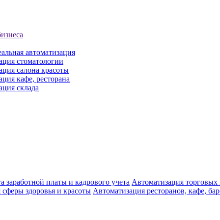
бизнеса
еальная автоматизация
ация стоматологии
ация салона красоты
ция кафе, ресторана
ация склада
а заработной платы и кадрового учета
Автоматизация торговых
 сферы здоровья и красоты
Автоматизация ресторанов, кафе, ба