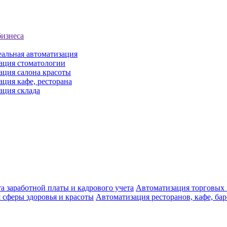
бизнеса
еальная автоматизация
ация стоматологии
ация салона красоты
ция кафе, ресторана
ация склада
а заработной платы и кадрового учета
Автоматизация торговых
 сферы здоровья и красоты
Автоматизация ресторанов, кафе, ба