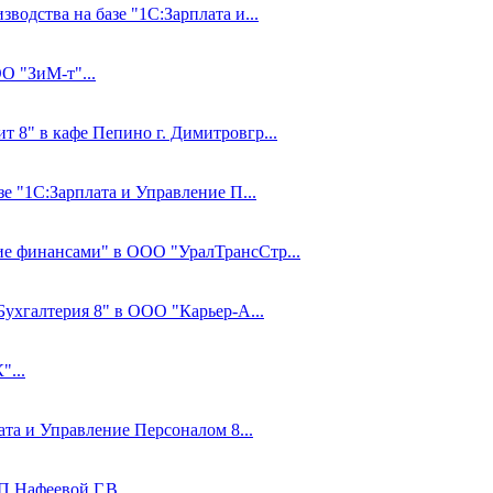
водства на базе "1С:Зарплата и...
О "ЗиМ-т"...
 8" в кафе Пепино г. Димитровгр...
зе "1С:Зарплата и Управление П...
ие финансами" в ООО "УралТрансСтр...
Бухгалтерия 8" в ООО "Карьер-А...
...
ата и Управление Персоналом 8...
 Нафеевой Г.В....