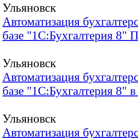
Ульяновск
Автоматизация бухгалтерс
базе "1С:Бухгалтерия 8" 
Ульяновск
Автоматизация бухгалтерс
базе "1С:Бухгалтерия 8" в
Ульяновск
Автоматизация бухгалтерс