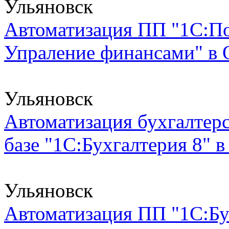
Ульяновск
Автоматизация ПП "1С:По
Упраление финансами" в 
Ульяновск
Автоматизация бухгалтерс
базе "1С:Бухгалтерия 8" 
Ульяновск
Автоматизация ПП "1С:Бу