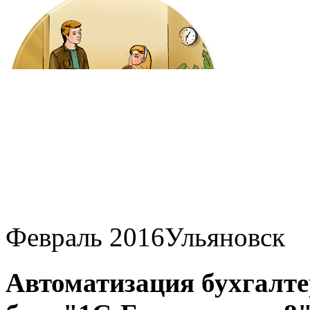
Февраль 2016
Ульяновск
Автоматизация бухгалтер