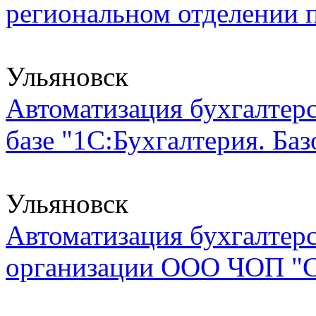
региональном отделении п
Ульяновск
Автоматизация бухгалтерс
базе "1С:Бухгалтерия. Базо
Ульяновск
Автоматизация бухгалтерс
организации ООО ЧОП "Сап