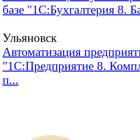
базе "1С:Бухгалтерия 8. Ба
Ульяновск
Автоматизация предприят
"1С:Предприятие 8. Комп
п...