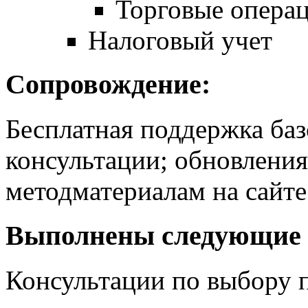
Торговые опера
Налоговый учет
Сопровождение:
Бесплатная поддержка баз
консультации; обновления
методматериалам на сайте
Выполнены следующие 
Консультации по выбору 