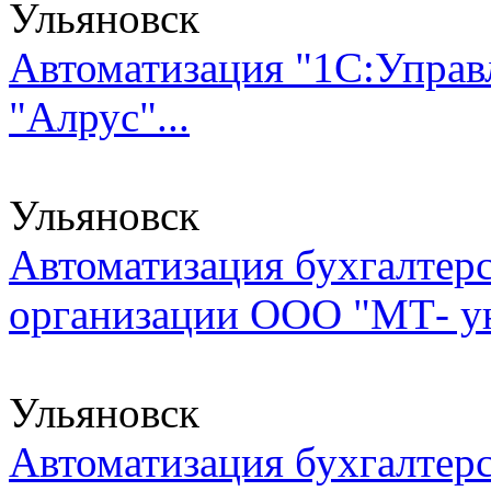
Ульяновск
Автоматизация "1С:Управ
"Алрус"...
Ульяновск
Автоматизация бухгалтерс
организации ООО "МТ- уни
Ульяновск
Автоматизация бухгалтерс