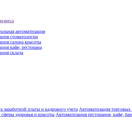
бизнеса
еальная автоматизация
ация стоматологии
ация салона красоты
ция кафе, ресторана
ация склада
а заработной платы и кадрового учета
Автоматизация торговых
 сферы здоровья и красоты
Автоматизация ресторанов, кафе, ба