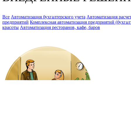
Все
Автоматизация бухгалтерского учета
Автоматизация расчет
предприятий
Комплексная автоматизация предприятий (бухгалте
красоты
Автоматизация ресторанов, кафе, баров