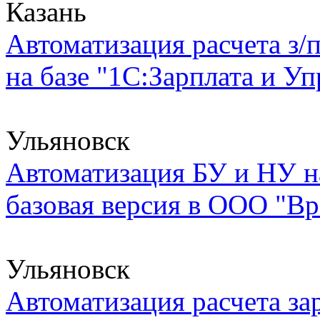
Казань
Автоматизация расчета з/
на базе "1С:Зарплата и Уп
Ульяновск
Автоматизация БУ и НУ на
базовая версия в ООО "Вре
Ульяновск
Автоматизация расчета за