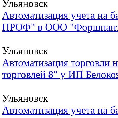
Ульяновск
Автоматизация учета на б
ПРОФ" в ООО "Форшпанте
Ульяновск
Автоматизация торговли н
торговлей 8" у ИП Белокоз
Ульяновск
Автоматизация учета на б