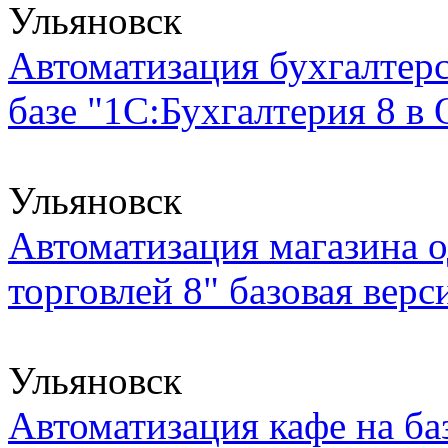
Ульяновск
Автоматизация бухгалтерс
базе "1С:Бухгалтерия 8
Ульяновск
Автоматизация магазина 
торговлей 8" базовая верс
Ульяновск
Автоматизация кафе на ба