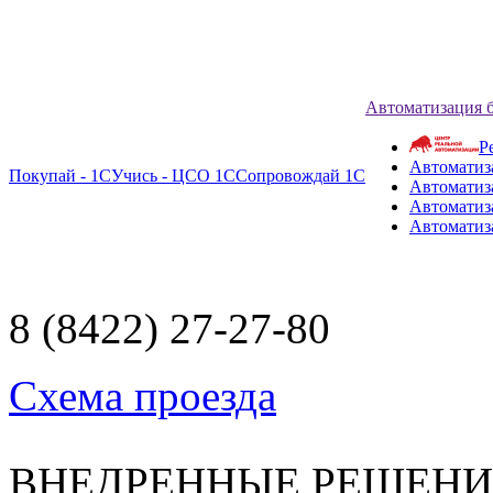
Автоматизация 
Р
Автоматиз
Покупай - 1С
Учись - ЦСО 1С
Сопровождай 1С
Автоматиз
Автоматиза
Автоматиз
8 (8422) 27-27-80
Схема проезда
ВНЕДРЕННЫЕ РЕШЕН