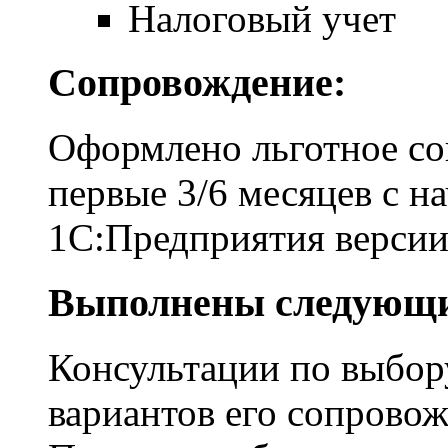
Налоговый учет
Сопровождение:
Оформлено льготное с
первые 3/6 месяцев с н
1С:Предприятия верси
Выполнены следующи
Консультации по выбор
вариантов его сопрово