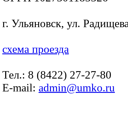
г. Ульяновск, ул. Радищева
схема проезда
Тел.:
8 (8422) 27-27-80
E-mail:
admin@umko.ru