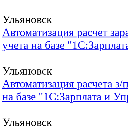
Ульяновск
Автоматизация расчет зар
учета на базе "1С:Зарплата
Ульяновск
Автоматизация расчета з/
на базе "1С:Зарплата и Уп
Ульяновск