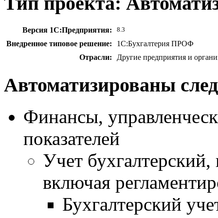
Тип проекта: Автомати
Версия 1С:Предприятия:
8.3
Внедренное типовое решение:
1С:Бухгалтерия ПРОФ
Отрасли:
Другие предприятия и органи
Автоматизированы сле
Финансы, управленческ
показателей
Учет бухгалтерский,
включая регламентир
Бухгалтерский уче