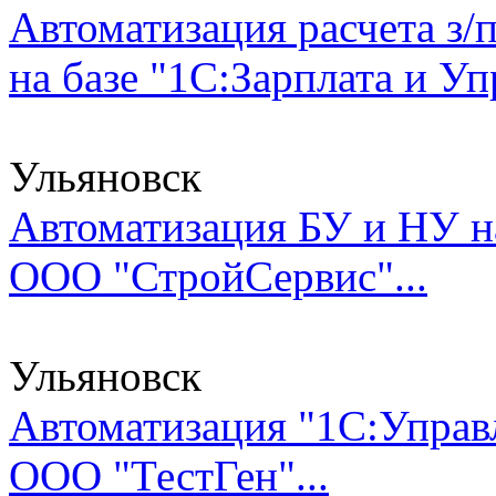
Автоматизация расчета з/
на базе "1С:Зарплата и Уп
Ульяновск
Автоматизация БУ и НУ на
ООО "СтройСервис"...
Ульяновск
Автоматизация "1С:Управ
ООО "ТестГен"...