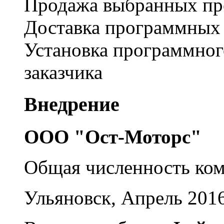
Продажа выбранных пр
Доставка программных 
Установка программног
заказчика
Внедрение
ООО "Ост-Моторс"
Общая численность ко
Ульяновск, Апрель 201