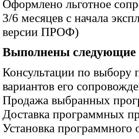
Оформлено льготное сопр
3/6 месяцев с начала экс
версии ПРОФ)
Выполнены следующие 
Консультации по выбору 
вариантов его сопровожд
Продажа выбранных прог
Доставка программных пр
Установка программного 