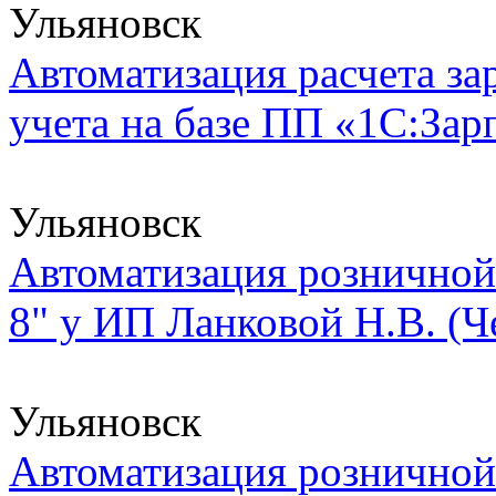
Ульяновск
Автоматизация расчета за
учета на базе ПП «1С:Зарп
Ульяновск
Автоматизация розничной 
8" у ИП Ланковой Н.В. (Че
Ульяновск
Автоматизация розничной 