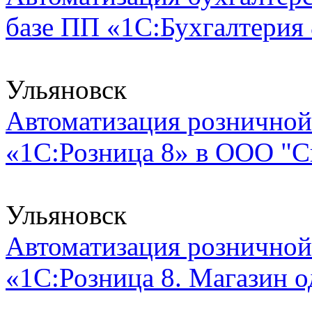
базе ПП «1С:Бухгалтерия 8
Ульяновск
Автоматизация розничной
«1С:Розница 8» в ООО "Си
Ульяновск
Автоматизация розничной
«1С:Розница 8. Магазин о