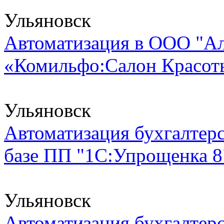
Ульяновск
Автоматизация в ООО "Ал
«Комильфо:Салон Красоты.
Ульяновск
Автоматизация бухгалтерс
базе ПП "1С:Упрощенка 8"
Ульяновск
Автоматизация бухгалтерс