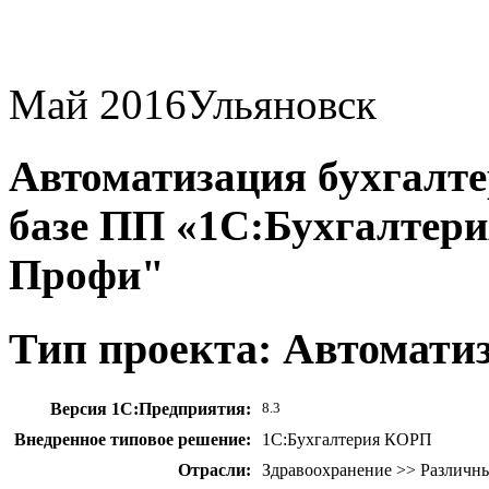
Май 2016
Ульяновск
Автоматизация бухгалтер
базе ПП «1С:Бухгалтер
Профи"
Тип проекта: Автомати
Версия 1С:Предприятия:
8.3
Внедренное типовое решение:
1С:Бухгалтерия КОРП
Отрасли:
Здравоохранение >> Различн