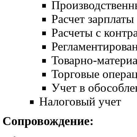
Производственн
Расчет зарплаты
Расчеты с контр
Регламентирован
Товарно-матери
Торговые опера
Учет в обособл
Налоговый учет
Сопровождение: