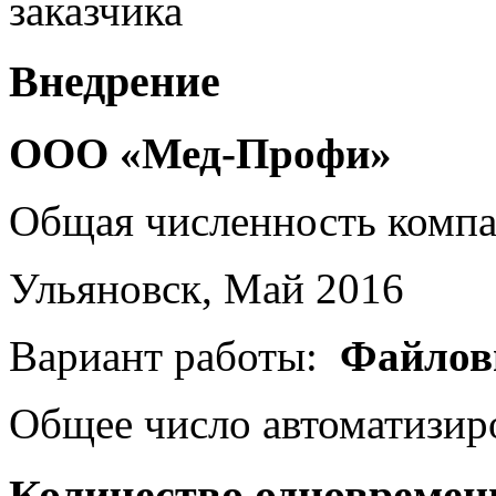
заказчика
Внедрение
ООО «Мед-Профи»
Общая численность комп
Ульяновск, Май 2016
Вариант работы:
Файлов
Общее число автоматизир
Количество одновремен