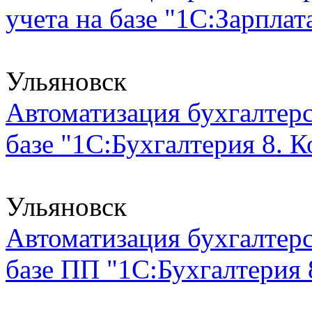
учета на базе "1С:Зарплат
Ульяновск
Автоматизация бухгалтерс
базе "1С:Бухгалтерия 8. Ко
Ульяновск
Автоматизация бухгалтерс
базе ПП "1С:Бухгалтерия 