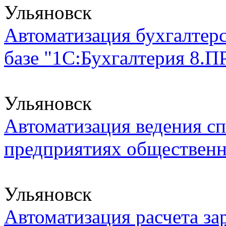
Ульяновск
Автоматизация бухгалтерс
базе "1С:Бухгалтерия 8.П
Ульяновск
Автоматизация ведения сп
предприятиях общественно
Ульяновск
Автоматизация расчета за