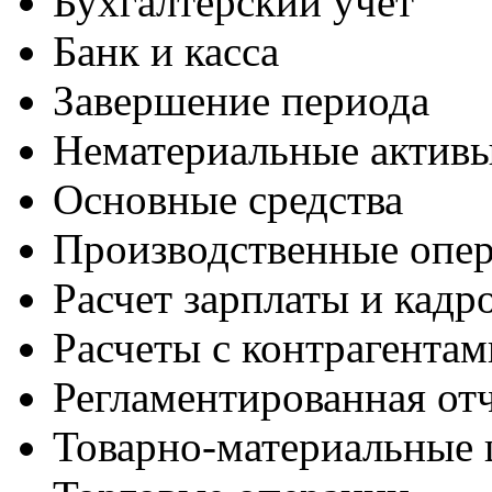
Бухгалтерский учет
Банк и касса
Завершение периода
Нематериальные актив
Основные средства
Производственные опе
Расчет зарплаты и кадр
Расчеты с контрагентам
Регламентированная от
Товарно-материальные 