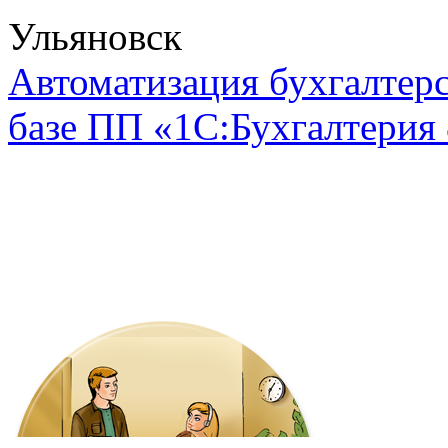
Ульяновск
Автоматизация бухгалтерс
базе ПП «1С:Бухгалтерия 