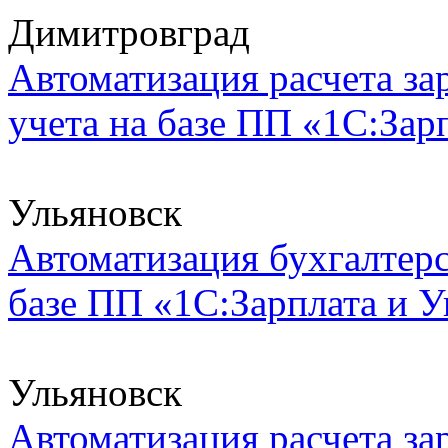
Димитровград
Автоматизация расчета за
учета на базе ПП «1С:Зарп
Ульяновск
Автоматизация бухгалтерс
базе ПП «1С:Зарплата и У
Ульяновск
Автоматизация расчета за