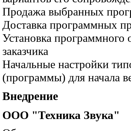
Продажа выбранных прог
Доставка программных пр
Установка программного 
заказчика
Начальные настройки тип
(программы) для начала в
Внедрение
ООО "Техника Звука"