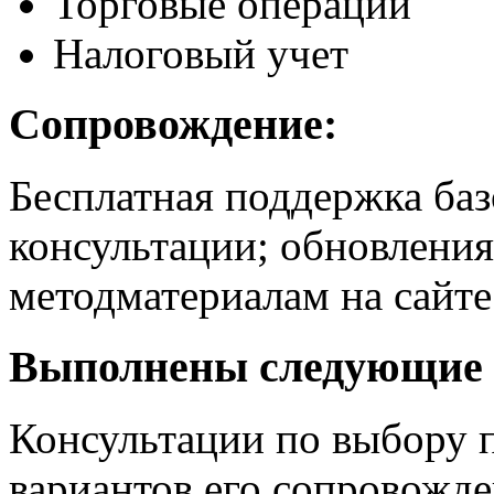
Торговые операции
Налоговый учет
Сопровождение:
Бесплатная поддержка баз
консультации; обновления
методматериалам на сайте
Выполнены следующие 
Консультации по выбору 
вариантов его сопровожд