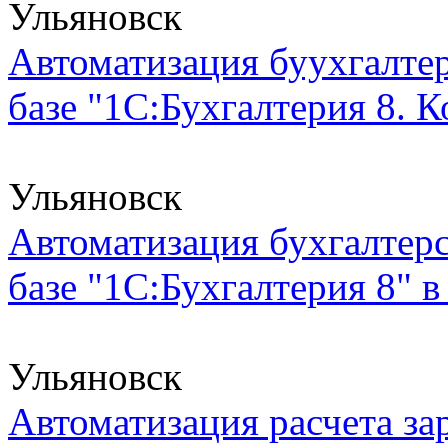
Ульяновск
Автоматизация буухгалтер
базе "1С:Бухгалтерия 8. Ко
Ульяновск
Автоматизация бухгалтерс
базе "1С:Бухгалтерия 8" в
Ульяновск
Автоматизация расчета за