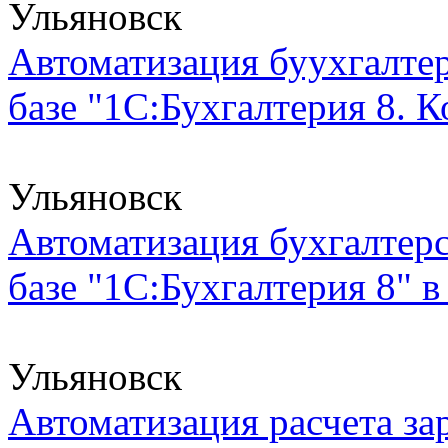
Ульяновск
Автоматизация буухгалтер
базе "1С:Бухгалтерия 8. Ко
Ульяновск
Автоматизация бухгалтерс
базе "1С:Бухгалтерия 8" в
Ульяновск
Автоматизация расчета за