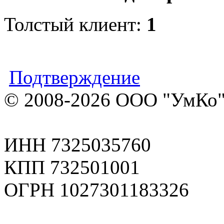
Толстый клиент:
1
Подтверждение
© 2008-2026 ООО "УмКо"
ИНН 7325035760
КПП 732501001
ОГРН 1027301183326