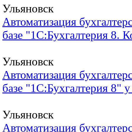
Ульяновск
Автоматизация бухгалтерс
базе "1С:Бухгалтерия 8. Ко
Ульяновск
Автоматизация бухгалтерс
базе "1С:Бухгалтерия 8" у
Ульяновск
Автоматизация бухгалтерс