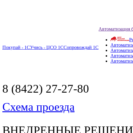
Автоматизация 
Р
Автоматиз
Покупай - 1С
Учись - ЦСО 1С
Сопровождай 1С
Автоматиз
Автоматиза
Автоматиз
8 (8422) 27-27-80
Схема проезда
ВНЕДРЕННЫЕ РЕШЕН