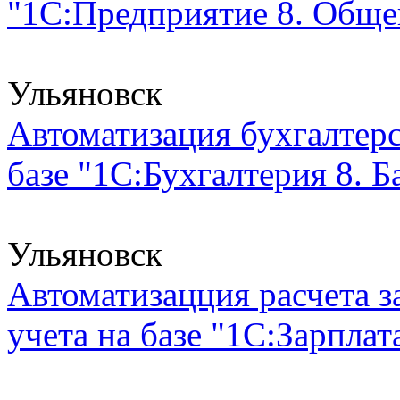
"1С:Предприятие 8. Общеп
Ульяновск
Автоматизация бухгалтерс
базе "1С:Бухгалтерия 8. Ба
Ульяновск
Автоматизацция расчета з
учета на базе "1С:Зарплат