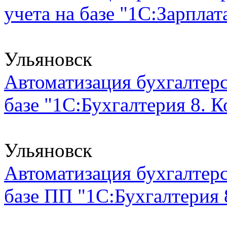
учета на базе "1С:Зарплат
Ульяновск
Автоматизация бухгалтерс
базе "1С:Бухгалтерия 8. Ко
Ульяновск
Автоматизация бухгалтерс
базе ПП "1С:Бухгалтерия 