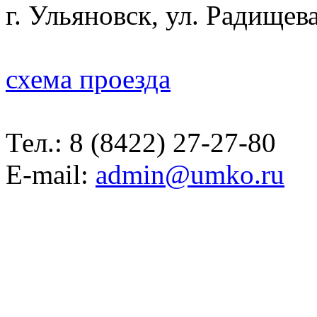
г. Ульяновск, ул. Радищева
схема проезда
Тел.:
8 (8422) 27-27-80
E-mail:
admin@umko.ru