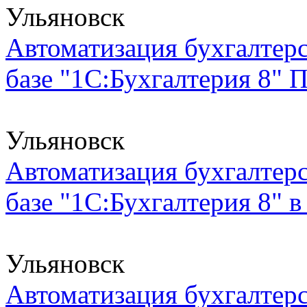
Ульяновск
Автоматизация бухгалтерс
базе "1С:Бухгалтерия 8" 
Ульяновск
Автоматизация бухгалтерс
базе "1С:Бухгалтерия 8" в
Ульяновск
Автоматизация бухгалтерс