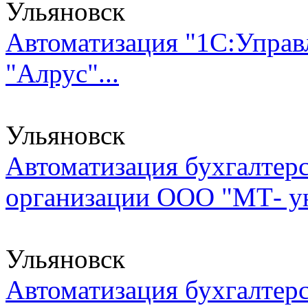
Ульяновск
Автоматизация "1С:Управ
"Алрус"...
Ульяновск
Автоматизация бухгалтерс
организации ООО "МТ- уни
Ульяновск
Автоматизация бухгалтерс