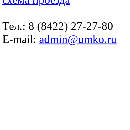
Тел.:
8 (8422) 27-27-80
E-mail:
admin@umko.ru