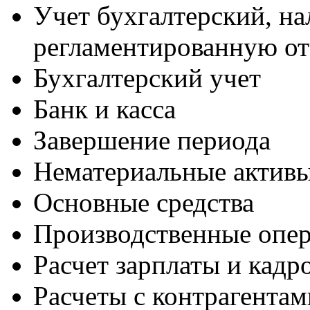
Учет бухгалтерский, н
регламентированную от
Бухгалтерский учет
Банк и касса
Завершение периода
Нематериальные актив
Основные средства
Производственные опе
Расчет зарплаты и кадр
Расчеты с контрагентам