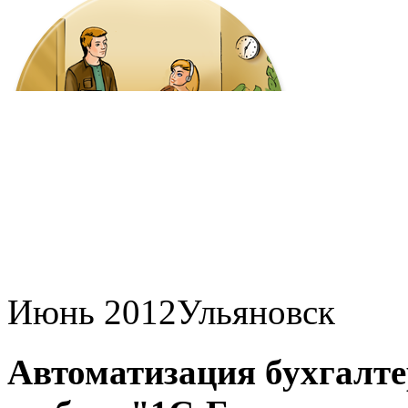
Июнь 2012
Ульяновск
Автоматизация бухгалте