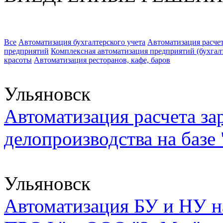
Все
Автоматизация бухгалтерского учета
Автоматизация расчет
предприятий
Комплексная автоматизация предприятий (бухгалте
красоты
Автоматизация ресторанов, кафе, баров
Ульяновск
Автоматизация расчета за
делопроизводства на базе 
Ульяновск
Автоматизация БУ и НУ на