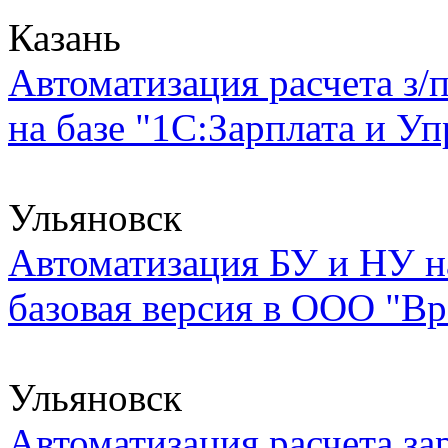
Казань
Автоматизация расчета з/
на базе "1С:Зарплата и Уп
Ульяновск
Автоматизация БУ и НУ на
базовая версия в ООО "Вре
Ульяновск
Автоматизация расчета за