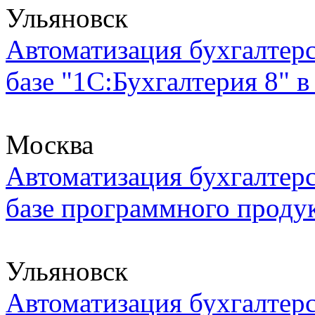
Ульяновск
Автоматизация бухгалтерс
базе "1С:Бухгалтерия 8" 
Москва
Автоматизация бухгалтерс
базе программного продук
Ульяновск
Автоматизация бухгалтерс