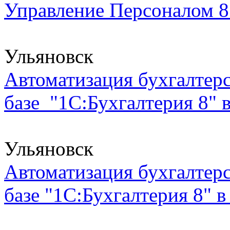
Управление Персоналом 
Ульяновск
Автоматизация бухгалтерс
базе "1С:Бухгалтерия 8" в
Ульяновск
Автоматизация бухгалтерс
базе "1С:Бухгалтерия 8" 