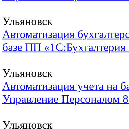
Ульяновск
Автоматизация бухгалтерс
базе ПП «1С:Бухгалтерия
Ульяновск
Автоматизация учета на б
Управление Персоналом 8
Ульяновск