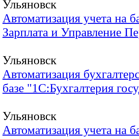
Ульяновск
Автоматизация учета на б
Зарплата и Управление Пе
Ульяновск
Автоматизация бухгалтерс
базе "1С:Бухгалтерия госу
Ульяновск
Автоматизация учета на б