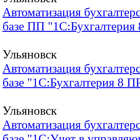
Автоматизация бухгалтерс
базе ПП "1С:Бухгалтерия
Ульяновск
Автоматизация бухгалтерс
базе "1С:Бухгалтерия 8 П
Ульяновск
Автоматизация бухгалтерс
базе "1С:Учет в управляю