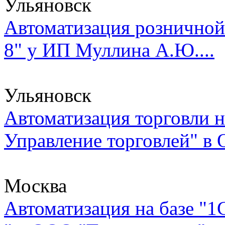
Ульяновск
Автоматизация розничной 
8" у ИП Муллина А.Ю....
Ульяновск
Автоматизация торговли н
Управление торговлей" в 
Москва
Автоматизация на базе "1