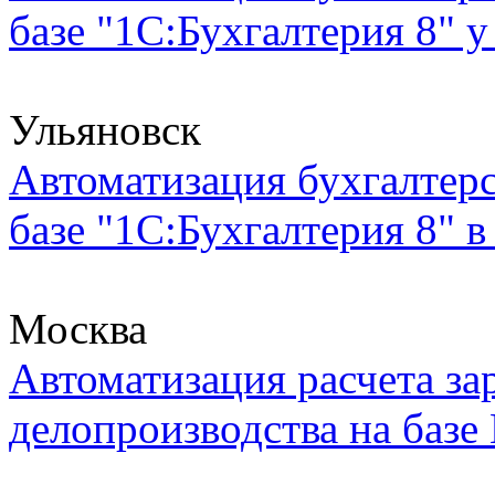
базе "1С:Бухгалтерия 8" у
Ульяновск
Автоматизация бухгалтерс
базе "1С:Бухгалтерия 8" 
Москва
Автоматизация расчета за
делопроизводства на базе