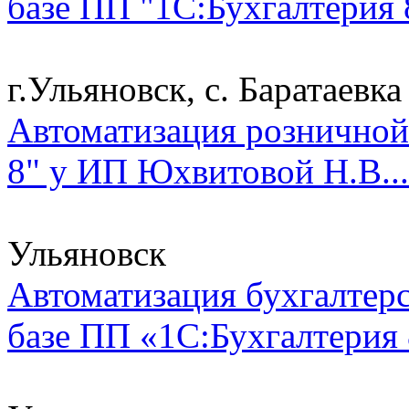
базе ПП "1С:Бухгалтерия 
г.Ульяновск, с. Баратаевка
Автоматизация розничной 
8" у ИП Юхвитовой Н.В...
Ульяновск
Автоматизация бухгалтерс
базе ПП «1С:Бухгалтерия 