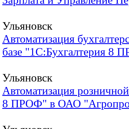
Ульяновск
Автоматизация бухгалтерс
базе "1С:Бухгалтерия 8 
Ульяновск
Автоматизация розничной 
8 ПРОФ" в ОАО "Агропром