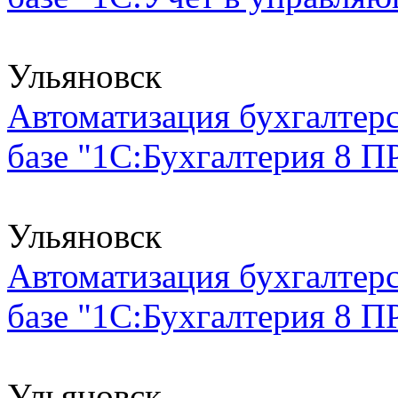
Ульяновск
Автоматизация бухгалтерс
базе "1С:Бухгалтерия 8 П
Ульяновск
Автоматизация бухгалтерс
базе "1С:Бухгалтерия 8 П
Ульяновск