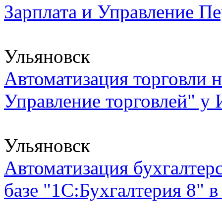
Зарплата и Управление Пе
Ульяновск
Автоматизация торговли н
Управление торговлей" у 
Ульяновск
Автоматизация бухгалтерс
базе "1С:Бухгалтерия 8" 