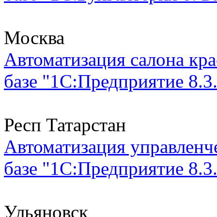
Москва
Автоматизация салона к
базе "1С:Предприятие 8.3.
Респ Татарстан
Автоматизация управленче
базе "1С:Предприятие 8.3.
Ульяновск