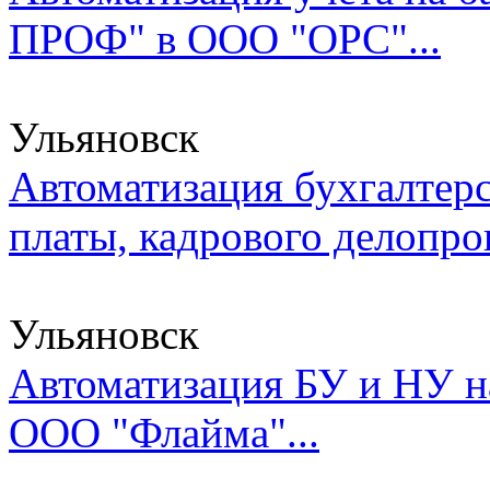
ПРОФ" в ООО "ОРС"...
Ульяновск
Автоматизация бухгалтерс
платы, кадрового делопрои
Ульяновск
Автоматизация БУ и НУ на
ООО "Флайма"...