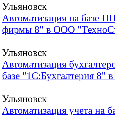
Ульяновск
Автоматизация на базе П
фирмы 8" в ООО "ТехноСт
Ульяновск
Автоматизация бухгалтерс
базе "1С:Бухгалтерия 8" 
Ульяновск
Автоматизация учета на б