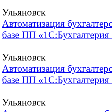
Ульяновск
Автоматизация бухгалтерс
базе ПП «1С:Бухгалтерия
Ульяновск
Автоматизация бухгалтерс
базе ПП «1С:Бухгалтерия 
Ульяновск