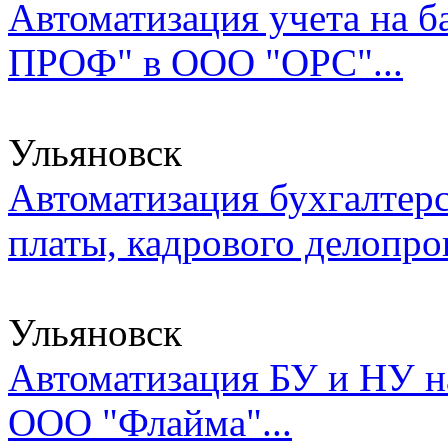
Автоматизация учета на б
ПРОФ" в ООО "ОРС"...
Ульяновск
Автоматизация бухгалтерс
платы, кадрового делопрои
Ульяновск
Автоматизация БУ и НУ на
ООО "Флайма"...