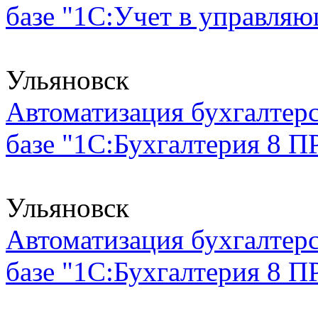
базе "1С:Учет в управляю
Ульяновск
Автоматизация бухгалтерс
базе "1С:Бухгалтерия 8 П
Ульяновск
Автоматизация бухгалтерс
базе "1С:Бухгалтерия 8 П