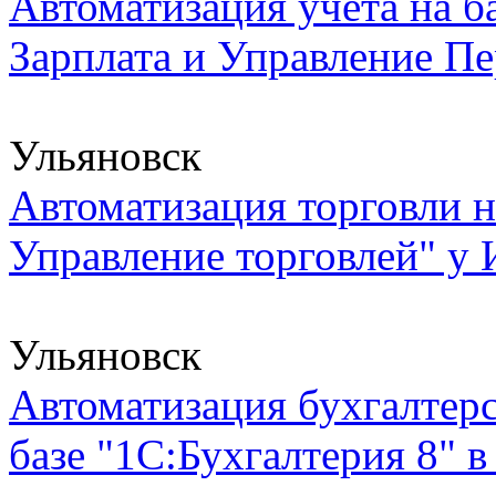
Автоматизация учета на б
Зарплата и Управление Пе
Ульяновск
Автоматизация торговли н
Управление торговлей" у 
Ульяновск
Автоматизация бухгалтерс
базе "1С:Бухгалтерия 8" 