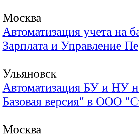
Москва
Автоматизация учета на б
Зарплата и Управление Пе
Ульяновск
Автоматизация БУ и НУ на
Базовая версия" в ООО "Ст
Москва