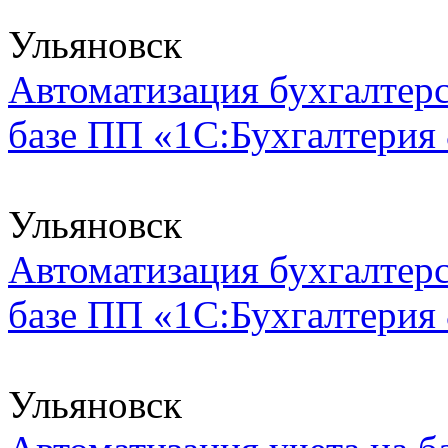
Ульяновск
Автоматизация бухгалтерс
базе ПП «1С:Бухгалтерия
Ульяновск
Автоматизация бухгалтерс
базе ПП «1С:Бухгалтерия
Ульяновск