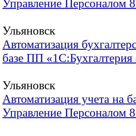
Управление Персоналом 8. 
Ульяновск
Автоматизация бухгалтерс
базе ПП «1С:Бухгалтерия
Ульяновск
Автоматизация учета на б
Управление Персоналом 8