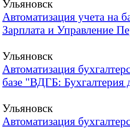
Ульяновск
Автоматизация учета на б
Зарплата и Управление Пе
Ульяновск
Автоматизация бухгалтерс
базе "ВДГБ: Бухгалтерия 
Ульяновск
Автоматизация бухгалтерс