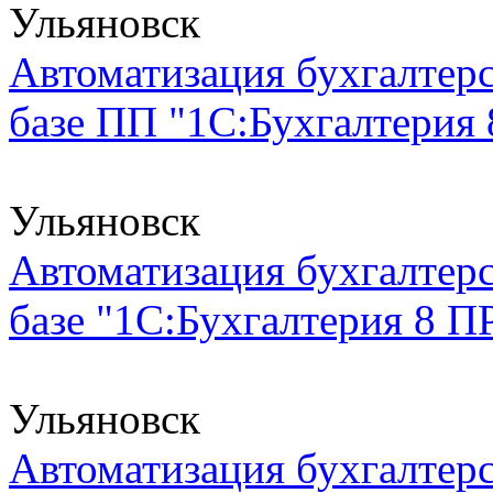
Ульяновск
Автоматизация бухгалтерс
базе ПП "1С:Бухгалтерия
Ульяновск
Автоматизация бухгалтерс
базе "1С:Бухгалтерия 8 П
Ульяновск
Автоматизация бухгалтерс