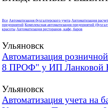
Все
Автоматизация бухгалтерского учета
Автоматизация расчет
предприятий
Комплексная автоматизация предприятий (бухгалте
красоты
Автоматизация ресторанов, кафе, баров
Ульяновск
Автоматизация розничной 
8 ПРОФ" у ИП Ланковой Н
Ульяновск
Автоматизация учета на б