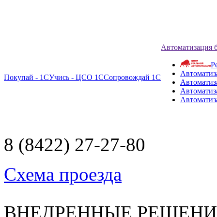
Автоматизация 
Р
Автоматиз
Покупай - 1С
Учись - ЦСО 1С
Сопровождай 1С
Автоматиз
Автоматиза
Автоматиз
8 (8422) 27-27-80
Схема проезда
ВНЕДРЕННЫЕ РЕШЕН