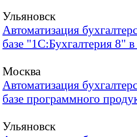
Ульяновск
Автоматизация бухгалтерс
базе "1С:Бухгалтерия 8" 
Москва
Автоматизация бухгалтерс
базе программного продук
Ульяновск