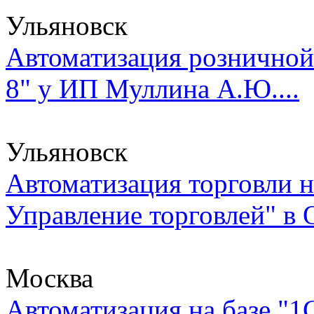
Ульяновск
Автоматизация розничной 
8" у ИП Муллина А.Ю....
Ульяновск
Автоматизация торговли н
Управление торговлей" в 
Москва
Автоматизация на базе "1