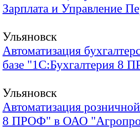
Зарплата и Управление Пе
Ульяновск
Автоматизация бухгалтерс
базе "1С:Бухгалтерия 8 
Ульяновск
Автоматизация розничной 
8 ПРОФ" в ОАО "Агропром