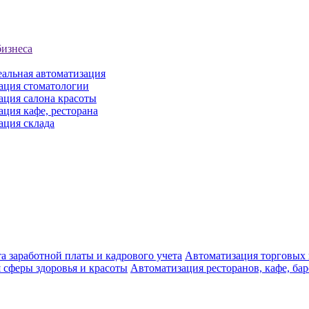
бизнеса
еальная автоматизация
ация стоматологии
ация салона красоты
ция кафе, ресторана
ация склада
а заработной платы и кадрового учета
Автоматизация торговых
 сферы здоровья и красоты
Автоматизация ресторанов, кафе, ба