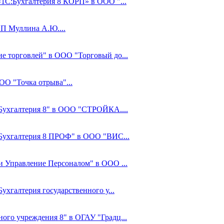
«1С:Бухгалтерия 8 КОРП» в ООО "...
ИП Муллина А.Ю....
ие торговлей" в ООО "Торговый до...
ОО "Точка отрыва"...
С:Бухгалтерия 8" в ООО "СТРОЙКА....
С:Бухгалтерия 8 ПРОФ" в ООО "ВИС...
 и Управление Персоналом" в ООО ...
ухгалтерия государственного у...
ного учреждения 8" в ОГАУ "Градц...