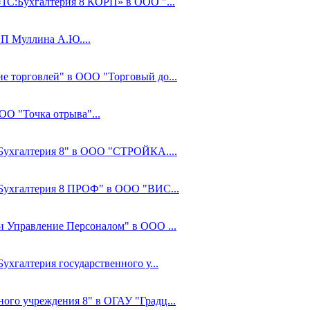
«1С:Бухгалтерия 8 КОРП» в ООО "...
ИП Муллина А.Ю....
ие торговлей" в ООО "Торговый до...
ОО "Точка отрыва"...
С:Бухгалтерия 8" в ООО "СТРОЙКА....
С:Бухгалтерия 8 ПРОФ" в ООО "ВИС...
 и Управление Персоналом" в ООО ...
ухгалтерия государственного у...
ного учреждения 8" в ОГАУ "Градц...