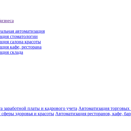
бизнеса
еальная автоматизация
ация стоматологии
ация салона красоты
ция кафе, ресторана
ация склада
а заработной платы и кадрового учета
Автоматизация торговых
 сферы здоровья и красоты
Автоматизация ресторанов, кафе, ба