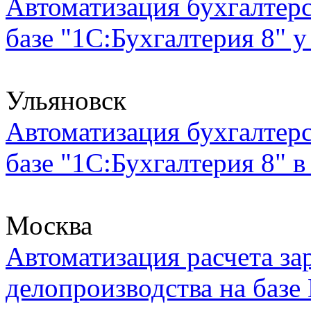
Автоматизация бухгалтерс
базе "1С:Бухгалтерия 8" у
Ульяновск
Автоматизация бухгалтерс
базе "1С:Бухгалтерия 8" 
Москва
Автоматизация расчета за
делопроизводства на базе