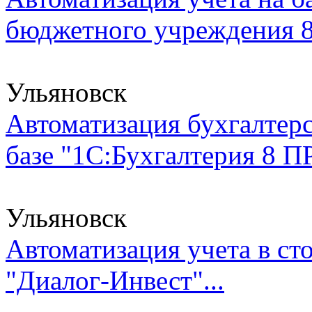
бюджетного учреждения 8
Ульяновск
Автоматизация бухгалтерс
базе "1С:Бухгалтерия 8 П
Ульяновск
Автоматизация учета в с
"Диалог-Инвест"...