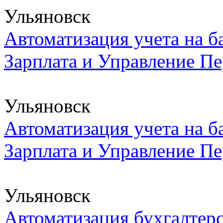
Ульяновск
Автоматизация учета на б
Зарплата и Управление Пе
Ульяновск
Автоматизация учета на б
Зарплата и Управление Пе
Ульяновск
Автоматизация бухгалтерс