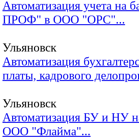
Автоматизация учета на б
ПРОФ" в ООО "ОРС"...
Ульяновск
Автоматизация бухгалтерс
платы, кадрового делопрои
Ульяновск
Автоматизация БУ и НУ на
ООО "Флайма"...