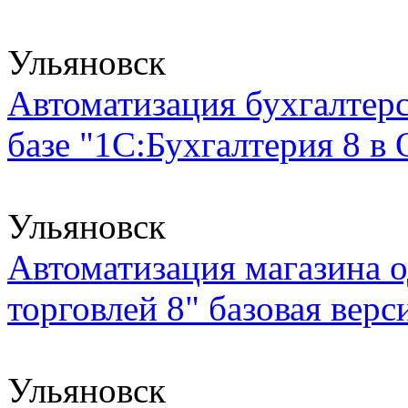
Ульяновск
Автоматизация бухгалтерс
базе "1С:Бухгалтерия 8
Ульяновск
Автоматизация магазина 
торговлей 8" базовая верс
Ульяновск