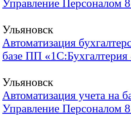
Управление Персоналом 8. 
Ульяновск
Автоматизация бухгалтерс
базе ПП «1С:Бухгалтерия
Ульяновск
Автоматизация учета на б
Управление Персоналом 8