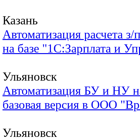
Казань
Автоматизация расчета з/
на базе "1С:Зарплата и Уп
Ульяновск
Автоматизация БУ и НУ на
базовая версия в ООО "Вре
Ульяновск