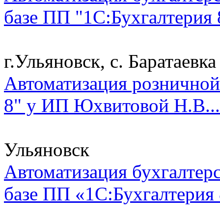
базе ПП "1С:Бухгалтерия 
г.Ульяновск, с. Баратаевка
Автоматизация розничной 
8" у ИП Юхвитовой Н.В...
Ульяновск
Автоматизация бухгалтерс
базе ПП «1С:Бухгалтерия 