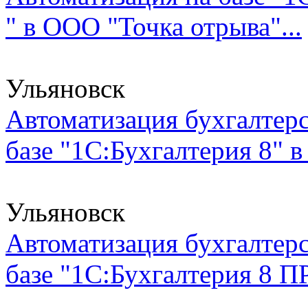
" в ООО "Точка отрыва"...
Ульяновск
Автоматизация бухгалтерс
базе "1С:Бухгалтерия 8"
Ульяновск
Автоматизация бухгалтерс
базе "1С:Бухгалтерия 8 