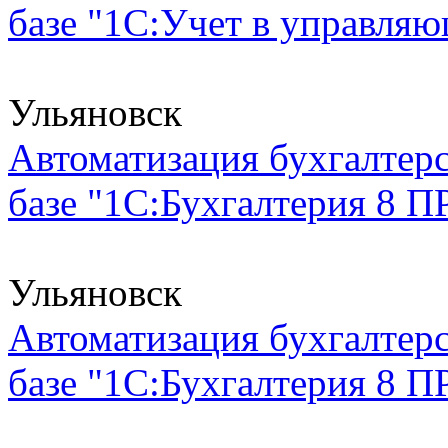
базе "1С:Учет в управляю
Ульяновск
Автоматизация бухгалтерс
базе "1С:Бухгалтерия 8 П
Ульяновск
Автоматизация бухгалтерс
базе "1С:Бухгалтерия 8 П