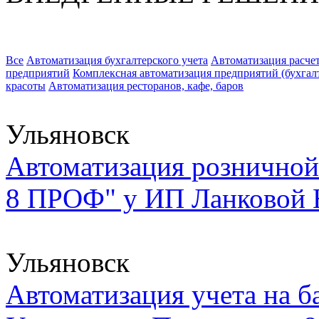
Все
Автоматизация бухгалтерского учета
Автоматизация расчет
предприятий
Комплексная автоматизация предприятий (бухгалте
красоты
Автоматизация ресторанов, кафе, баров
Ульяновск
Автоматизация розничной 
8 ПРОФ" у ИП Ланковой Н
Ульяновск
Автоматизация учета на б