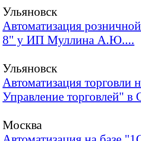
Ульяновск
Автоматизация розничной 
8" у ИП Муллина А.Ю....
Ульяновск
Автоматизация торговли н
Управление торговлей" в 
Москва
Автоматизация на базе "1