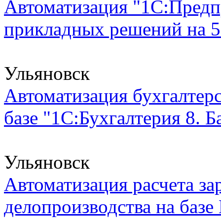
Автоматизация "1С:Предп
прикладных решений на 5 
Ульяновск
Автоматизация бухгалтерс
базе "1С:Бухгалтерия 8. Ба
Ульяновск
Автоматизация расчета за
делопроизводства на базе