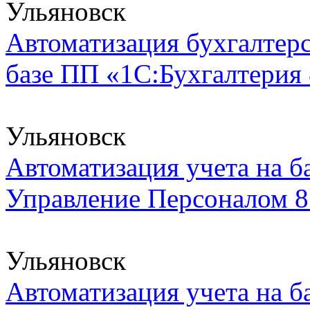
Ульяновск
Автоматизация бухгалтерс
базе ПП «1С:Бухгалтерия
Ульяновск
Автоматизация учета на б
Управление Персоналом 8"
Ульяновск
Автоматизация учета на б