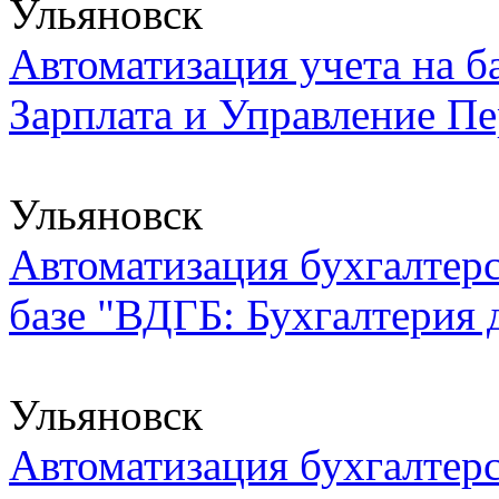
Ульяновск
Автоматизация учета на б
Зарплата и Управление Пе
Ульяновск
Автоматизация бухгалтерс
базе "ВДГБ: Бухгалтерия 
Ульяновск
Автоматизация бухгалтерс