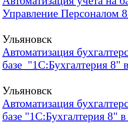
Автоматизация учета на б
Управление Персоналом 
Ульяновск
Автоматизация бухгалтерс
базе "1С:Бухгалтерия 8" в
Ульяновск
Автоматизация бухгалтерс
базе "1С:Бухгалтерия 8" 