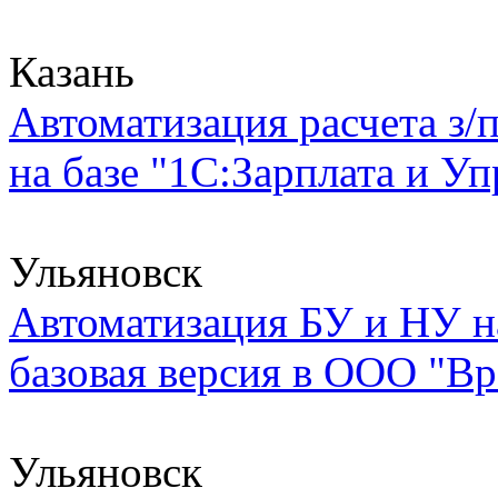
Казань
Автоматизация расчета з/
на базе "1С:Зарплата и Уп
Ульяновск
Автоматизация БУ и НУ на
базовая версия в ООО "Вре
Ульяновск