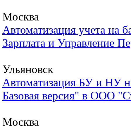
Москва
Автоматизация учета на б
Зарплата и Управление Пе
Ульяновск
Автоматизация БУ и НУ на
Базовая версия" в ООО "Ст
Москва