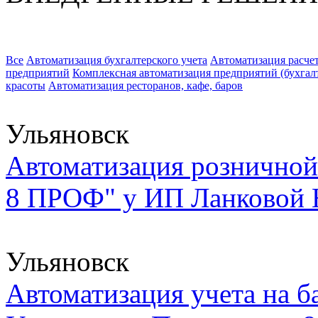
Все
Автоматизация бухгалтерского учета
Автоматизация расчет
предприятий
Комплексная автоматизация предприятий (бухгалте
красоты
Автоматизация ресторанов, кафе, баров
Ульяновск
Автоматизация розничной 
8 ПРОФ" у ИП Ланковой Н
Ульяновск
Автоматизация учета на б