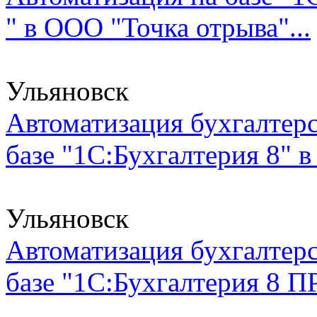
" в ООО "Точка отрыва"...
Ульяновск
Автоматизация бухгалтерс
базе "1С:Бухгалтерия 8"
Ульяновск
Автоматизация бухгалтерс
базе "1С:Бухгалтерия 8 