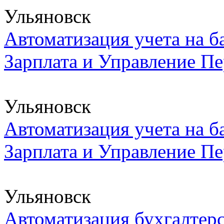
Ульяновск
Автоматизация учета на б
Зарплата и Управление Пе
Ульяновск
Автоматизация учета на б
Зарплата и Управление Пе
Ульяновск
Автоматизация бухгалтерс