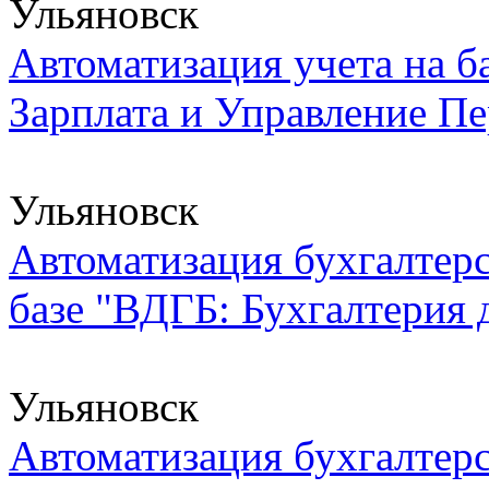
Ульяновск
Автоматизация учета на б
Зарплата и Управление Пе
Ульяновск
Автоматизация бухгалтерс
базе "ВДГБ: Бухгалтерия 
Ульяновск
Автоматизация бухгалтерс