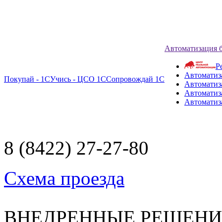
Автоматизация 
Р
Автоматиз
Покупай - 1С
Учись - ЦСО 1С
Сопровождай 1С
Автоматиз
Автоматиза
Автоматиз
8 (8422) 27-27-80
Схема проезда
ВНЕДРЕННЫЕ РЕШЕН