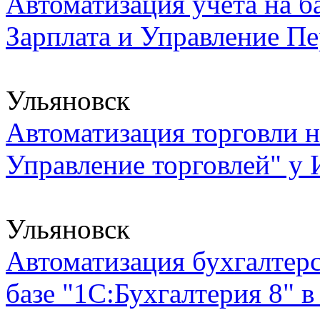
Автоматизация учета на б
Зарплата и Управление Пе
Ульяновск
Автоматизация торговли н
Управление торговлей" у 
Ульяновск
Автоматизация бухгалтерс
базе "1С:Бухгалтерия 8" 