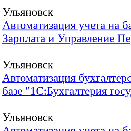
Ульяновск
Автоматизация учета на б
Зарплата и Управление Пе
Ульяновск
Автоматизация бухгалтерс
базе "1С:Бухгалтерия госу
Ульяновск
Автоматизация учета на б