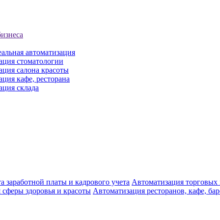
бизнеса
еальная автоматизация
ация стоматологии
ация салона красоты
ция кафе, ресторана
ация склада
а заработной платы и кадрового учета
Автоматизация торговых
 сферы здоровья и красоты
Автоматизация ресторанов, кафе, ба