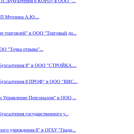
«1С:Бухгалтерия 8 КОРП» в ООО "...
ИП Муллина А.Ю....
ие торговлей" в ООО "Торговый до...
ОО "Точка отрыва"...
С:Бухгалтерия 8" в ООО "СТРОЙКА....
С:Бухгалтерия 8 ПРОФ" в ООО "ВИС...
 и Управление Персоналом" в ООО ...
ухгалтерия государственного у...
ного учреждения 8" в ОГАУ "Градц...