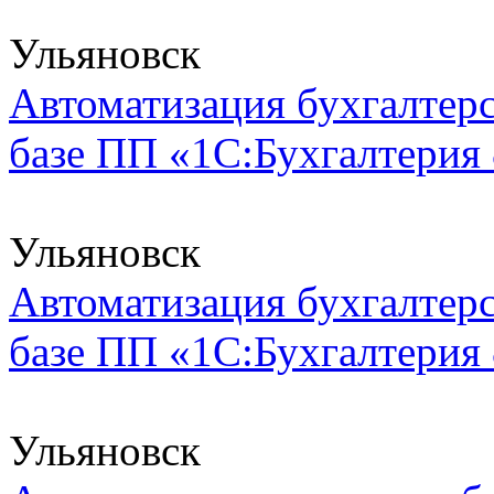
Ульяновск
Автоматизация бухгалтерс
базе ПП «1С:Бухгалтерия
Ульяновск
Автоматизация бухгалтерс
базе ПП «1С:Бухгалтерия 
Ульяновск