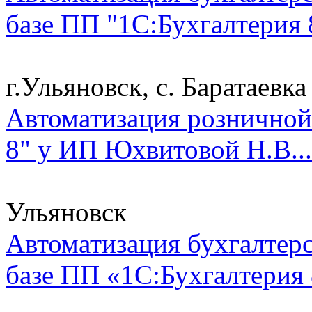
базе ПП "1С:Бухгалтерия 
г.Ульяновск, с. Баратаевка
Автоматизация розничной 
8" у ИП Юхвитовой Н.В...
Ульяновск
Автоматизация бухгалтерс
базе ПП «1С:Бухгалтерия 