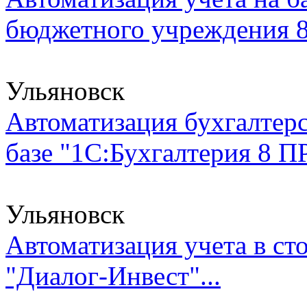
бюджетного учреждения 8
Ульяновск
Автоматизация бухгалтерс
базе "1С:Бухгалтерия 8 П
Ульяновск
Автоматизация учета в с
"Диалог-Инвест"...