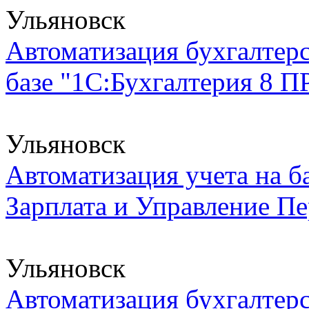
Ульяновск
Автоматизация бухгалтерс
базе "1С:Бухгалтерия 8 П
Ульяновск
Автоматизация учета на б
Зарплата и Управление Пе
Ульяновск
Автоматизация бухгалтерс