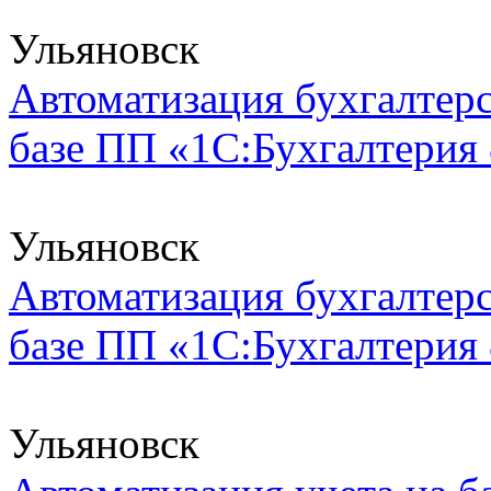
Ульяновск
Автоматизация бухгалтерс
базе ПП «1С:Бухгалтерия
Ульяновск
Автоматизация бухгалтерс
базе ПП «1С:Бухгалтерия
Ульяновск