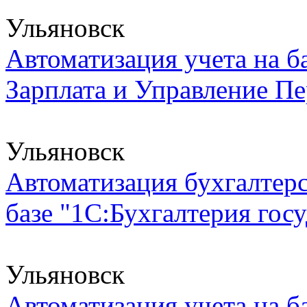
Ульяновск
Автоматизация учета на б
Зарплата и Управление Пе
Ульяновск
Автоматизация бухгалтерс
базе "1С:Бухгалтерия госу
Ульяновск
Автоматизация учета на б