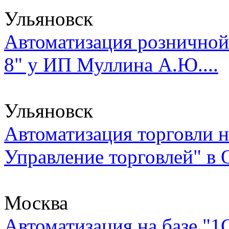
Ульяновск
Автоматизация розничной 
8" у ИП Муллина А.Ю....
Ульяновск
Автоматизация торговли н
Управление торговлей" в 
Москва
Автоматизация на базе "1