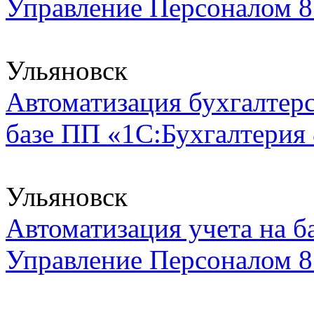
Управление Персоналом 8. 
Ульяновск
Автоматизация бухгалтерс
базе ПП «1С:Бухгалтерия
Ульяновск
Автоматизация учета на б
Управление Персоналом 8