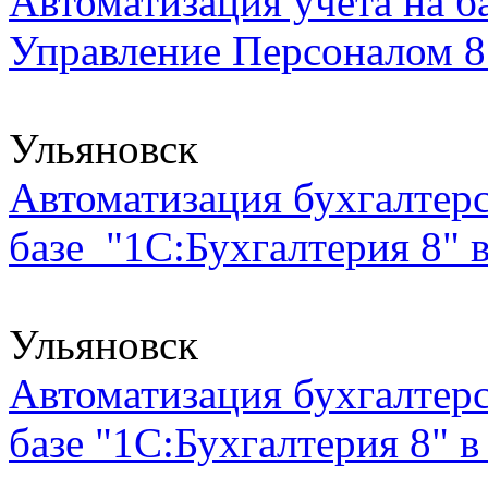
Автоматизация учета на б
Управление Персоналом 
Ульяновск
Автоматизация бухгалтерс
базе "1С:Бухгалтерия 8" в
Ульяновск
Автоматизация бухгалтерс
базе "1С:Бухгалтерия 8" 