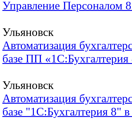
Управление Персоналом 8. 
Ульяновск
Автоматизация бухгалтерс
базе ПП «1С:Бухгалтерия 
Ульяновск
Автоматизация бухгалтерс
базе "1С:Бухгалтерия 8" в