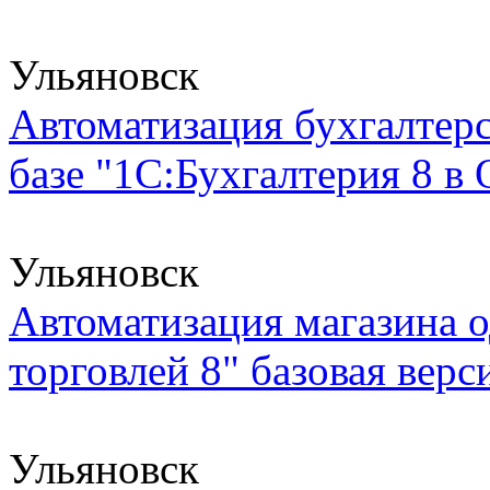
Ульяновск
Автоматизация бухгалтерс
базе "1С:Бухгалтерия 8
Ульяновск
Автоматизация магазина 
торговлей 8" базовая верс
Ульяновск