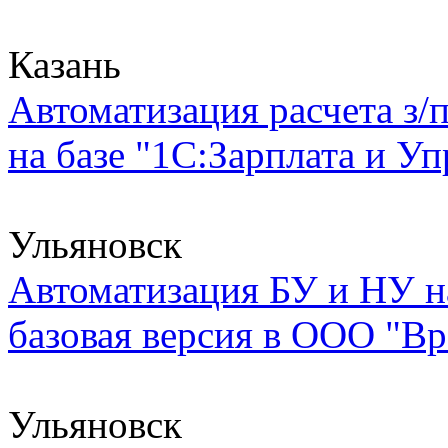
Казань
Автоматизация расчета з/
на базе "1С:Зарплата и Уп
Ульяновск
Автоматизация БУ и НУ на
базовая версия в ООО "Вре
Ульяновск