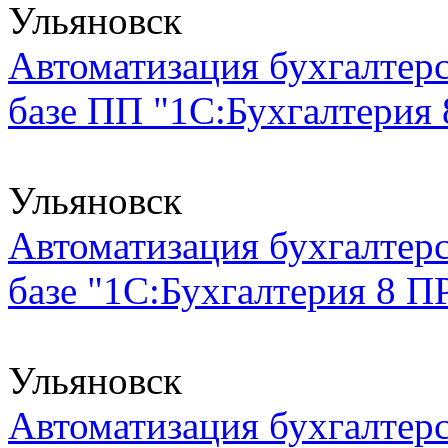
Ульяновск
Автоматизация бухгалтерс
базе ПП "1С:Бухгалтерия
Ульяновск
Автоматизация бухгалтерс
базе "1С:Бухгалтерия 8 П
Ульяновск
Автоматизация бухгалтерс