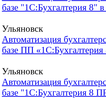
базе "1С:Бухгалтерия 8" в
Ульяновск
Автоматизация бухгалтерс
базе ПП «1С:Бухгалтерия 
Ульяновск
Автоматизация бухгалтерс
базе "1С:Бухгалтерия 8 П