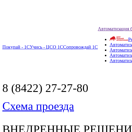
Автоматизация 
Р
Автоматиз
Покупай - 1С
Учись - ЦСО 1С
Сопровождай 1С
Автоматиз
Автоматиза
Автоматиз
8 (8422) 27-27-80
Схема проезда
ВНЕДРЕННЫЕ РЕШЕН