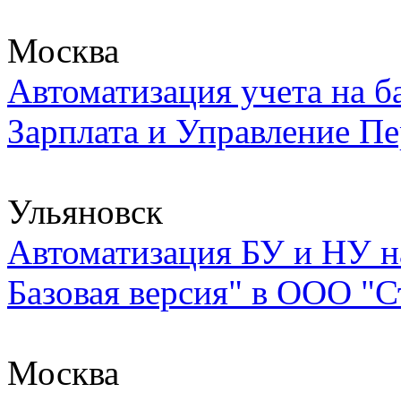
Москва
Автоматизация учета на б
Зарплата и Управление Пе
Ульяновск
Автоматизация БУ и НУ на
Базовая версия" в ООО "Ст
Москва