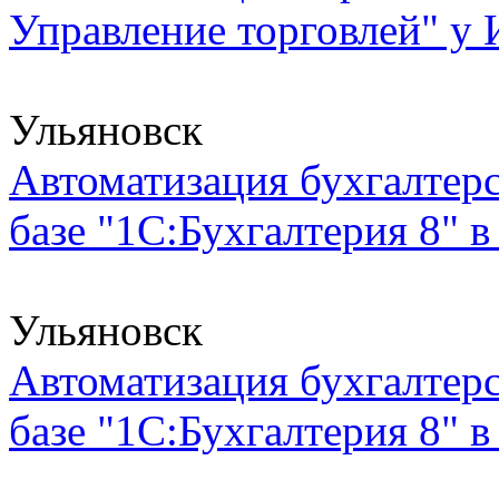
Управление торговлей" у 
Ульяновск
Автоматизация бухгалтерс
базе "1С:Бухгалтерия 8" 
Ульяновск
Автоматизация бухгалтерс
базе "1С:Бухгалтерия 8" 