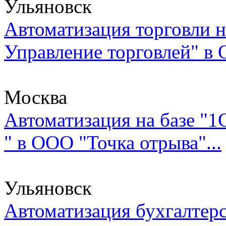
Ульяновск
Автоматизация торговли н
Управление торговлей" в 
Москва
Автоматизация на базе "1
" в ООО "Точка отрыва"...
Ульяновск
Автоматизация бухгалтерс