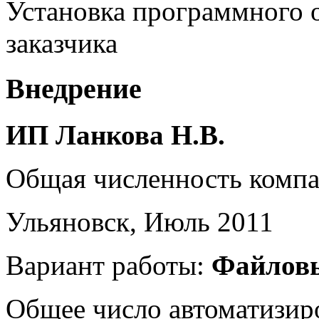
Установка программного 
заказчика
Внедрение
ИП Ланкова Н.В.
Общая численность комп
Ульяновск, Июль 2011
Вариант работы:
Файлов
Общее число автоматизир