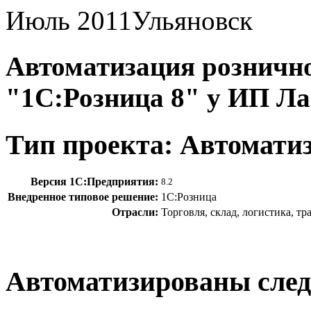
Июль 2011
Ульяновск
Автоматизация рознично
"1С:Розница 8" у ИП Ла
Тип проекта: Автомати
Версия 1С:Предприятия:
8.2
Внедренное типовое решение:
1С:Розница
Отрасли:
Торговля, склад, логистика, т
Автоматизированы сле