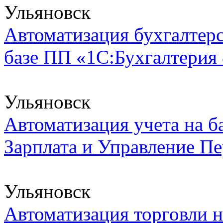
Ульяновск
Автоматизация бухгалтерс
базе ПП «1С:Бухгалтерия 
Ульяновск
Автоматизация учета на б
Зарплата и Управление Пе
Ульяновск
Автоматизация торговли н