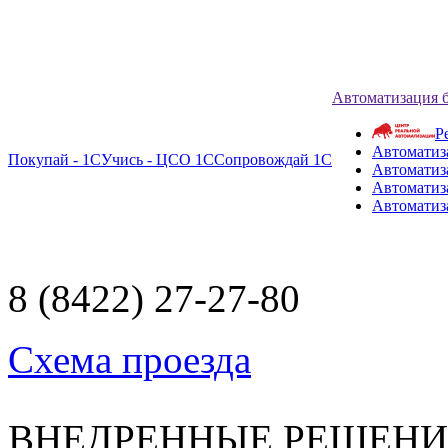
Автоматизация 
Р
Автоматиз
Покупай - 1С
Учись - ЦСО 1С
Сопровождай 1С
Автоматиз
Автоматиза
Автоматиз
8 (8422) 27-27-80
Схема проезда
ВНЕДРЕННЫЕ РЕШЕН