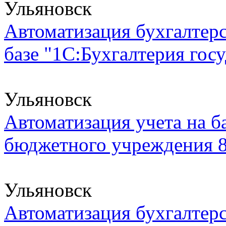
Ульяновск
Автоматизация бухгалтерс
базе "1С:Бухгалтерия госу
Ульяновск
Автоматизация учета на б
бюджетного учреждения 8
Ульяновск
Автоматизация бухгалтерс