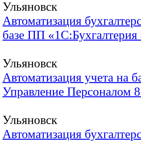
Ульяновск
Автоматизация бухгалтерс
базе ПП «1С:Бухгалтерия
Ульяновск
Автоматизация учета на б
Управление Персоналом 
Ульяновск
Автоматизация бухгалтерс