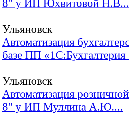
8" у ИП Юхвитовой Н.В...
Ульяновск
Автоматизация бухгалтерс
базе ПП «1С:Бухгалтерия 
Ульяновск
Автоматизация розничной 
8" у ИП Муллина А.Ю....