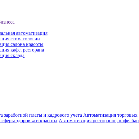
бизнеса
еальная автоматизация
ация стоматологии
ация салона красоты
ция кафе, ресторана
ация склада
а заработной платы и кадрового учета
Автоматизация торговых
 сферы здоровья и красоты
Автоматизация ресторанов, кафе, ба