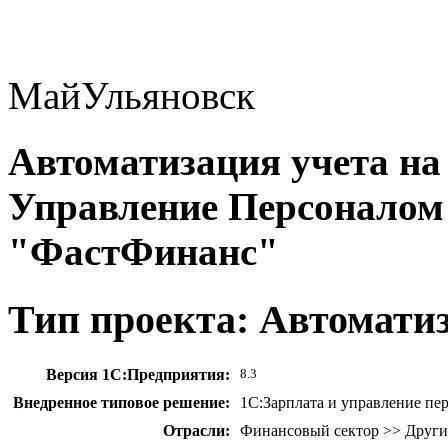
Май
Ульяновск
Автоматизация учета на
Управление Персонало
"ФастФинанс"
Тип проекта: Автомати
Версия 1С:Предприятия:
8.3
Внедренное типовое решение:
1С:Зарплата и управление п
Отрасли:
Финансовый сектор >> Други