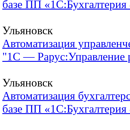
базе ПП «1С:Бухгалтерия 
Ульяновск
Автоматизация управленч
"1С — Рарус:Управление р
Ульяновск
Автоматизация бухгалтерс
базе ПП «1С:Бухгалтерия 