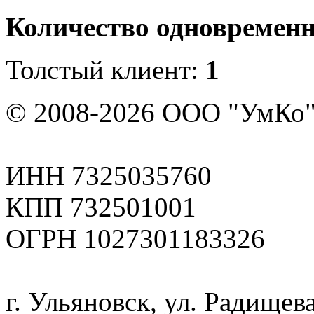
Количество одновремен
Толстый клиент:
1
© 2008-2026 ООО "УмКо"
ИНН 7325035760
КПП 732501001
ОГРН 1027301183326
г. Ульяновск, ул. Радищева