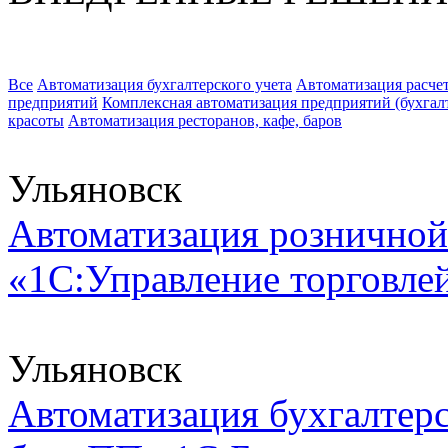
Все
Автоматизация бухгалтерского учета
Автоматизация расчет
предприятий
Комплексная автоматизация предприятий (бухгалте
красоты
Автоматизация ресторанов, кафе, баров
Ульяновск
Автоматизация розничной
«1С:Управление торговлей
Ульяновск
Автоматизация бухгалтерс