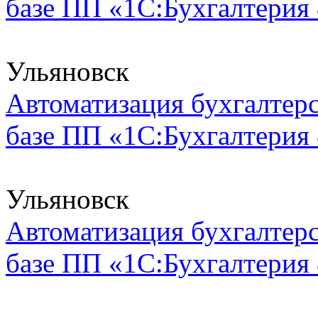
базе ПП «1С:Бухгалтерия 
Ульяновск
Автоматизация бухгалтерс
базе ПП «1С:Бухгалтерия 
Ульяновск
Автоматизация бухгалтерс
базе ПП «1С:Бухгалтерия 