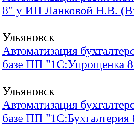
8" у ИП Ланковой Н.В. (Вт
Ульяновск
Автоматизация бухгалтерс
базе ПП "1С:Упрощенка 8"
Ульяновск
Автоматизация бухгалтерс
базе ПП "1С:Бухгалтерия 