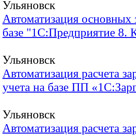
Ульяновск
Автоматизация основных з
базе "1С:Предприятие 8. К
Ульяновск
Автоматизация расчета за
учета на базе ПП «1С:Зарп
Ульяновск
Автоматизация расчета за