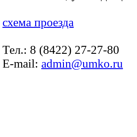
схема проезда
Тел.:
8 (8422) 27-27-80
E-mail:
admin@umko.ru