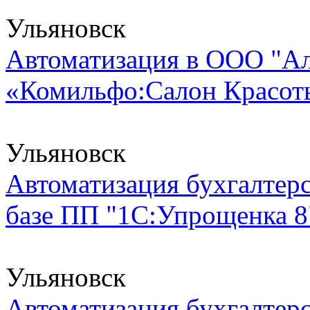
Ульяновск
Автоматизация в ООО "Ал
«Комильфо:Салон Красоты.
Ульяновск
Автоматизация бухгалтерс
базе ПП "1С:Упрощенка 8"
Ульяновск
Автоматизация бухгалтерс