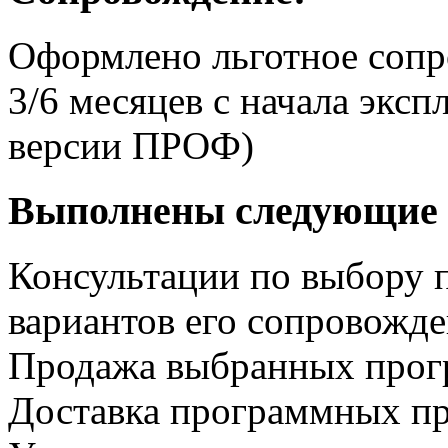
Оформлено льготное сопр
3/6 месяцев с начала экс
версии ПРОФ)
Выполнены следующие 
Консультации по выбору 
вариантов его сопровожд
Продажа выбранных прог
Доставка программных пр