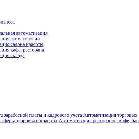
бизнеса
еальная автоматизация
ация стоматологии
ация салона красоты
ция кафе, ресторана
ация склада
а заработной платы и кадрового учета
Автоматизация торговых
 сферы здоровья и красоты
Автоматизация ресторанов, кафе, ба