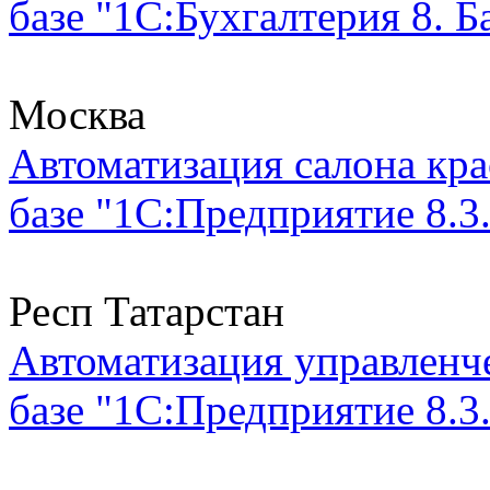
базе "1С:Бухгалтерия 8. Ба
Москва
Автоматизация салона к
базе "1С:Предприятие 8.3.
Респ Татарстан
Автоматизация управленче
базе "1С:Предприятие 8.3.