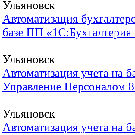
Ульяновск
Автоматизация бухгалтерс
базе ПП «1С:Бухгалтерия
Ульяновск
Автоматизация учета на б
Управление Персоналом 8"
Ульяновск
Автоматизация учета на б