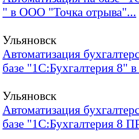
" в ООО "Точка отрыва"...
Ульяновск
Автоматизация бухгалтерс
базе "1С:Бухгалтерия 8"
Ульяновск
Автоматизация бухгалтерс
базе "1С:Бухгалтерия 8 