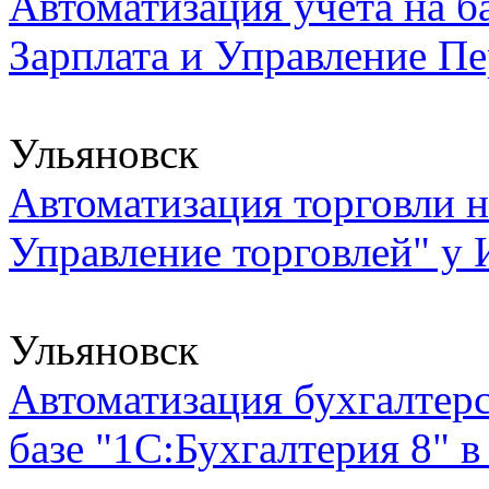
Автоматизация учета на б
Зарплата и Управление Пе
Ульяновск
Автоматизация торговли н
Управление торговлей" у 
Ульяновск
Автоматизация бухгалтерс
базе "1С:Бухгалтерия 8" 