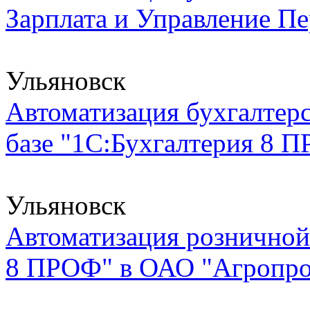
Зарплата и Управление Пе
Ульяновск
Автоматизация бухгалтерс
базе "1С:Бухгалтерия 8 
Ульяновск
Автоматизация розничной 
8 ПРОФ" в ОАО "Агропром