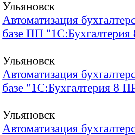
Ульяновск
Автоматизация бухгалтерс
базе ПП "1С:Бухгалтерия
Ульяновск
Автоматизация бухгалтерс
базе "1С:Бухгалтерия 8 П
Ульяновск
Автоматизация бухгалтерс