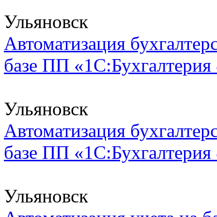
Ульяновск
Автоматизация бухгалтерс
базе ПП «1С:Бухгалтерия
Ульяновск
Автоматизация бухгалтерс
базе ПП «1С:Бухгалтерия
Ульяновск