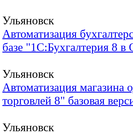
Ульяновск
Автоматизация бухгалтерс
базе "1С:Бухгалтерия 8
Ульяновск
Автоматизация магазина 
торговлей 8" базовая верс
Ульяновск