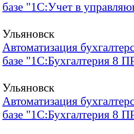
базе "1С:Учет в управляю
Ульяновск
Автоматизация бухгалтерс
базе "1С:Бухгалтерия 8 П
Ульяновск
Автоматизация бухгалтерс
базе "1С:Бухгалтерия 8 П