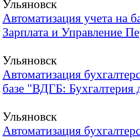
Ульяновск
Автоматизация учета на б
Зарплата и Управление Пе
Ульяновск
Автоматизация бухгалтерс
базе "ВДГБ: Бухгалтерия 
Ульяновск
Автоматизация бухгалтерс