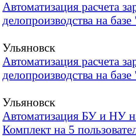
Автоматизация расчета за
делопроизводства на базе 
Ульяновск
Автоматизация расчета за
делопроизводства на базе 
Ульяновск
Автоматизация БУ и НУ на
Комплект на 5 пользовате