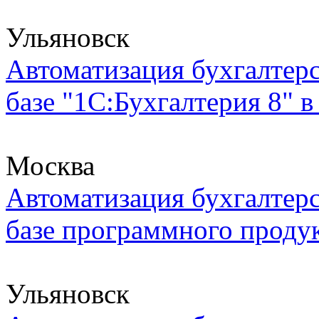
Ульяновск
Автоматизация бухгалтерс
базе "1С:Бухгалтерия 8" 
Москва
Автоматизация бухгалтерс
базе программного продук
Ульяновск