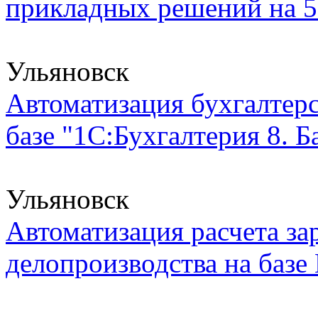
прикладных решений на 5 
Ульяновск
Автоматизация бухгалтерс
базе "1С:Бухгалтерия 8. Ба
Ульяновск
Автоматизация расчета за
делопроизводства на базе