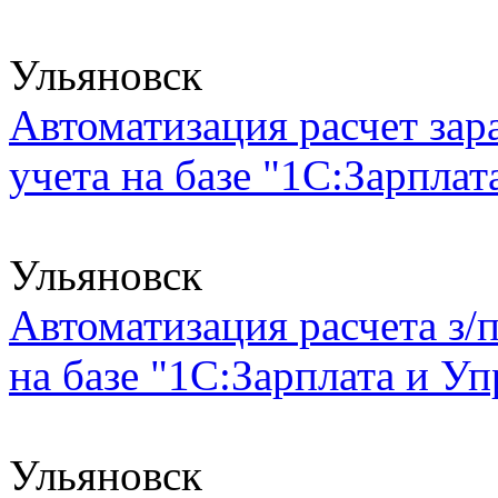
Ульяновск
Автоматизация расчет зар
учета на базе "1С:Зарплата
Ульяновск
Автоматизация расчета з/
на базе "1С:Зарплата и Уп
Ульяновск