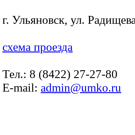
г. Ульяновск, ул. Радищева
схема проезда
Тел.:
8 (8422) 27-27-80
E-mail:
admin@umko.ru