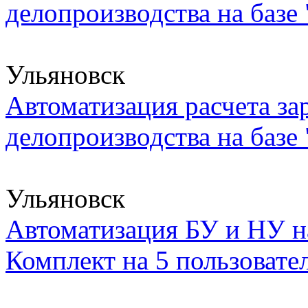
делопроизводства на базе 
Ульяновск
Автоматизация расчета за
делопроизводства на базе 
Ульяновск
Автоматизация БУ и НУ на
Комплект на 5 пользовате