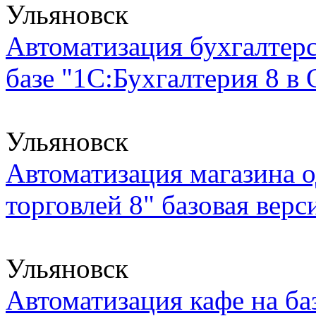
Ульяновск
Автоматизация бухгалтерс
базе "1С:Бухгалтерия 8
Ульяновск
Автоматизация магазина 
торговлей 8" базовая верс
Ульяновск
Автоматизация кафе на ба