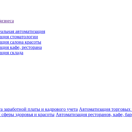
бизнеса
еальная автоматизация
ация стоматологии
ация салона красоты
ция кафе, ресторана
ация склада
а заработной платы и кадрового учета
Автоматизация торговых
 сферы здоровья и красоты
Автоматизация ресторанов, кафе, ба