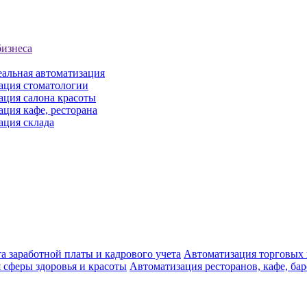
бизнеса
еальная автоматизация
ация стоматологии
ация салона красоты
ция кафе, ресторана
ация склада
а заработной платы и кадрового учета
Автоматизация торговых
 сферы здоровья и красоты
Автоматизация ресторанов, кафе, ба