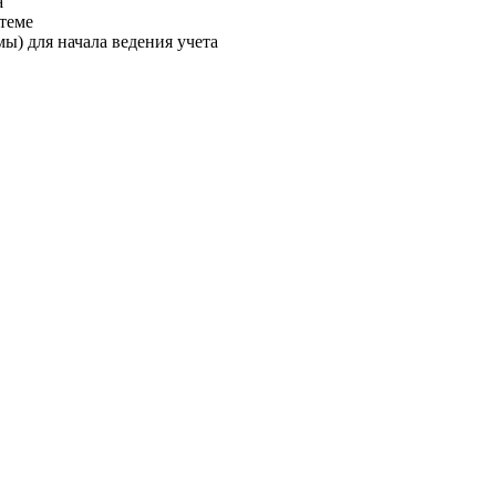
а
стеме
ы) для начала ведения учета