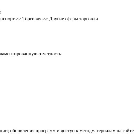
я
ранспорт >> Торговля >> Другие сферы торговли
гламентированную отчетность
ации; обновления программ и доступ к методматериалам на сайт