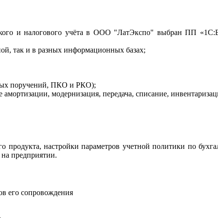
ского и налогового учёта в ООО "ЛатЭкспо" выбран ПП «1С:Бу
ной, так и в разных информационных базах;
жных поручений, ПКО и РКО);
е амортизации, модернизация, передача, списание, инвентаризац
продукта, настройки параметров учетной политики по бухгалт
 на предприятии.
ов его сопровождения