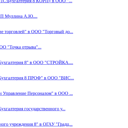
«1С:Бухгалтерия 8 КОРП» в ООО "...
ИП Муллина А.Ю....
ие торговлей" в ООО "Торговый до...
ОО "Точка отрыва"...
С:Бухгалтерия 8" в ООО "СТРОЙКА....
С:Бухгалтерия 8 ПРОФ" в ООО "ВИС...
 и Управление Персоналом" в ООО ...
ухгалтерия государственного у...
ного учреждения 8" в ОГАУ "Градц...