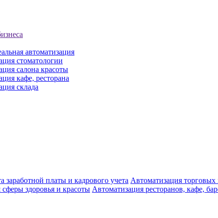
бизнеса
еальная автоматизация
ация стоматологии
ация салона красоты
ция кафе, ресторана
ация склада
а заработной платы и кадрового учета
Автоматизация торговых
 сферы здоровья и красоты
Автоматизация ресторанов, кафе, ба