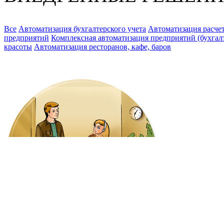
Все
Автоматизация бухгалтерского учета
Автоматизация расчет
предприятий
Комплексная автоматизация предприятий (бухгалте
красоты
Автоматизация ресторанов, кафе, баров