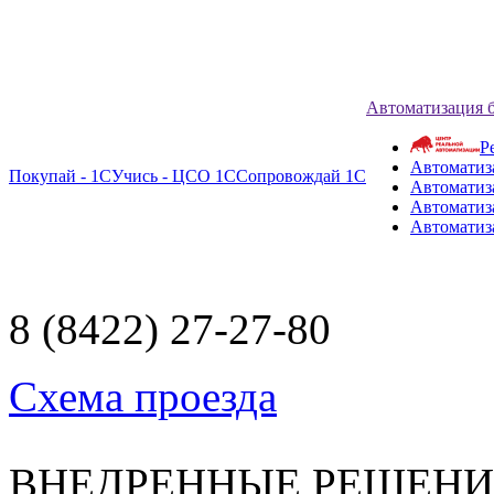
Автоматизация 
Р
Автоматиз
Покупай - 1С
Учись - ЦСО 1С
Сопровождай 1С
Автоматиз
Автоматиза
Автоматиз
8 (8422) 27-27-80
Схема проезда
ВНЕДРЕННЫЕ РЕШЕН