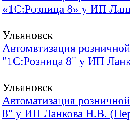
«1С:Розница 8» у ИП Ланк
Ульяновск
Автомвтизация розничной
"1С:Розница 8" у ИП Ланк
Ульяновск
Автоматизация розничной 
8" у ИП Ланкова Н.В. (Пе