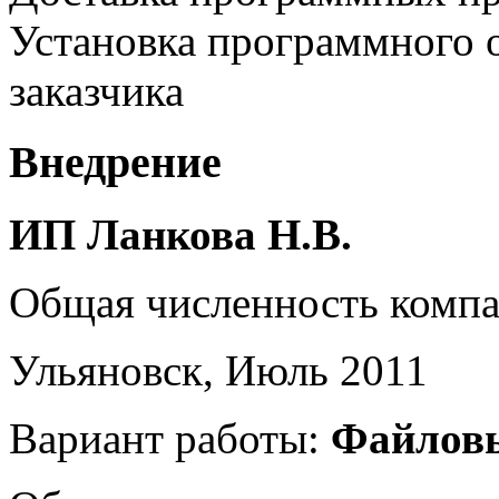
Установка программного 
заказчика
Внедрение
ИП Ланкова Н.В.
Общая численность комп
Ульяновск, Июль 2011
Вариант работы:
Файлов