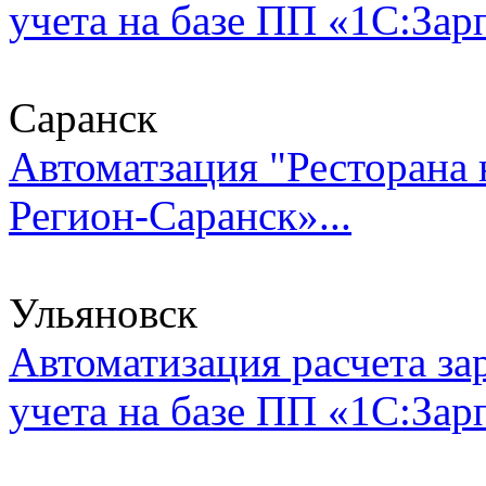
учета на базе ПП «1С:Зарп
Саранск
Автоматзация "Ресторан
Регион-Саранск»...
Ульяновск
Автоматизация расчета за
учета на базе ПП «1С:Зарп