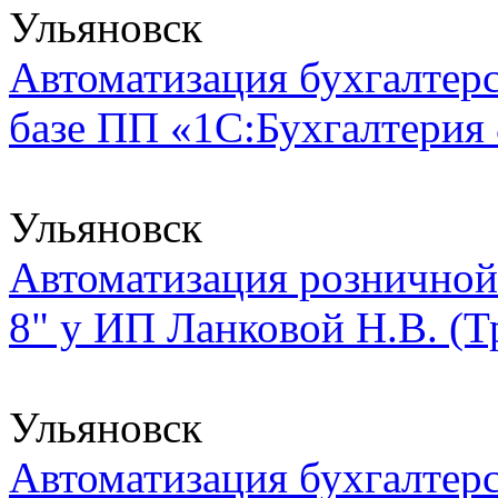
Ульяновск
Автоматизация бухгалтерс
базе ПП «1С:Бухгалтерия 
Ульяновск
Автоматизация розничной 
8" у ИП Ланковой Н.В. (Тр
Ульяновск
Автоматизация бухгалтерс