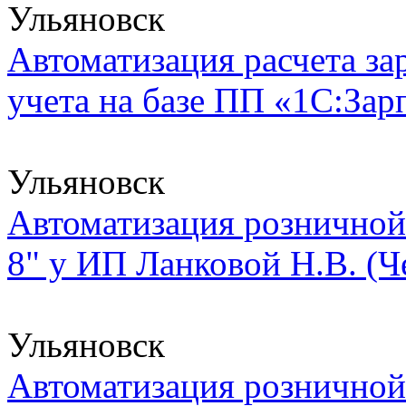
Ульяновск
Автоматизация расчета за
учета на базе ПП «1С:Зарп
Ульяновск
Автоматизация розничной 
8" у ИП Ланковой Н.В. (Че
Ульяновск
Автоматизация розничной 