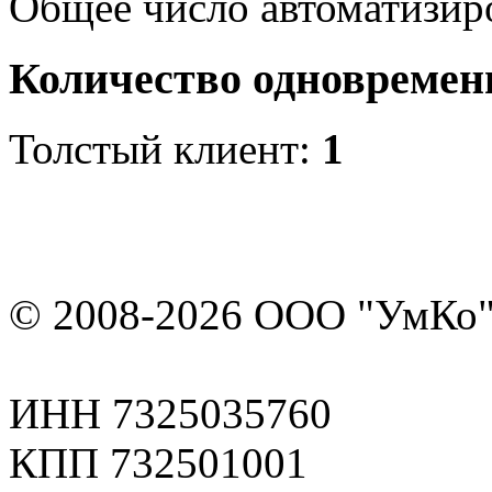
Общее число автоматизир
Количество одновремен
Толстый клиент:
1
© 2008-2026 ООО "УмКо"
ИНН 7325035760
КПП 732501001