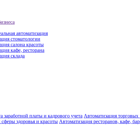
бизнеса
еальная автоматизация
ация стоматологии
ация салона красоты
ция кафе, ресторана
ация склада
а заработной платы и кадрового учета
Автоматизация торговых
 сферы здоровья и красоты
Автоматизация ресторанов, кафе, ба