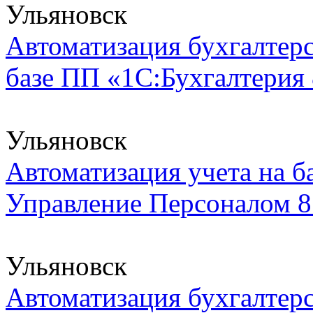
Ульяновск
Автоматизация бухгалтерс
базе ПП «1С:Бухгалтерия
Ульяновск
Автоматизация учета на б
Управление Персоналом 
Ульяновск
Автоматизация бухгалтерс