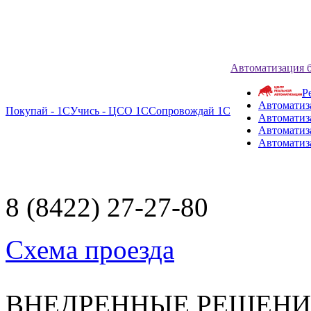
Автоматизация 
Р
Автоматиз
Покупай - 1С
Учись - ЦСО 1С
Сопровождай 1С
Автоматиз
Автоматиза
Автоматиз
8 (8422) 27-27-80
Схема проезда
ВНЕДРЕННЫЕ РЕШЕН