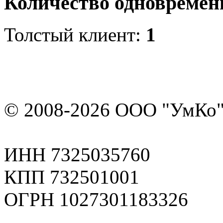
Количество одновремен
Толстый клиент:
1
© 2008-2026 ООО "УмКо"
ИНН 7325035760
КПП 732501001
ОГРН 1027301183326