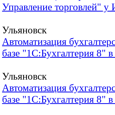
Управление торговлей" у 
Ульяновск
Автоматизация бухгалтерс
базе "1С:Бухгалтерия 8" 
Ульяновск
Автоматизация бухгалтерс
базе "1С:Бухгалтерия 8" 