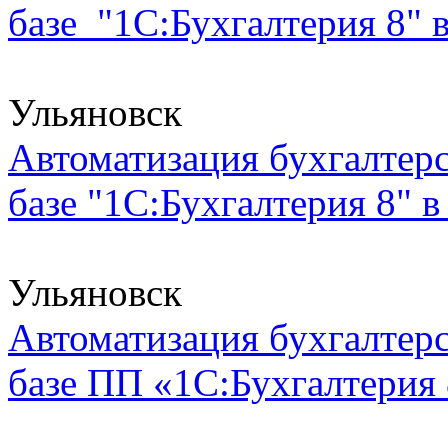
базе "1С:Бухгалтерия 8" в
Ульяновск
Автоматизация бухгалтерс
базе "1С:Бухгалтерия 8" 
Ульяновск
Автоматизация бухгалтерс
базе ПП «1С:Бухгалтерия