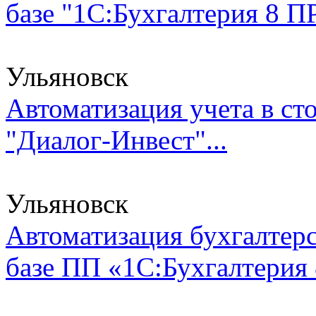
базе "1С:Бухгалтерия 8 П
Ульяновск
Автоматизация учета в с
"Диалог-Инвест"...
Ульяновск
Автоматизация бухгалтерс
базе ПП «1С:Бухгалтерия