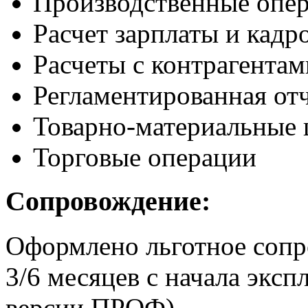
Производственные опе
Расчет зарплаты и кадр
Расчеты с контрагентам
Регламентированная от
Товарно-материальные 
Торговые операции
Сопровождение:
Оформлено льготное сопр
3/6 месяцев с начала экс
версии ПРОФ)