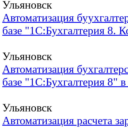
Ульяновск
Автоматизация буухгалтер
базе "1С:Бухгалтерия 8. Ко
Ульяновск
Автоматизация бухгалтерс
базе "1С:Бухгалтерия 8" в
Ульяновск
Автоматизация расчета за