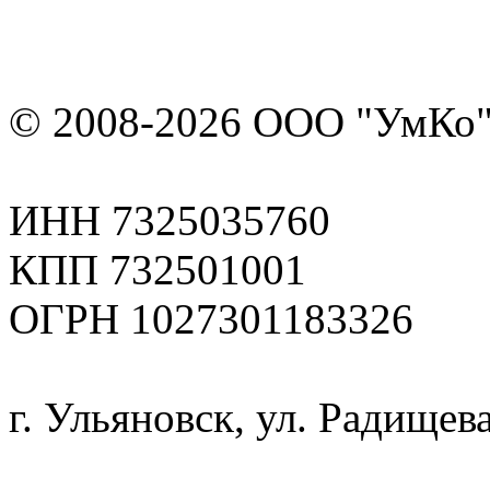
© 2008-2026 ООО "УмКо"
ИНН 7325035760
КПП 732501001
ОГРН 1027301183326
г. Ульяновск, ул. Радищева