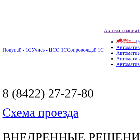
Автоматизация 
Р
Автоматиз
Покупай - 1С
Учись - ЦСО 1С
Сопровождай 1С
Автоматиз
Автоматиза
Автоматиз
8 (8422) 27-27-80
Схема проезда
ВНЕДРЕННЫЕ РЕШЕН