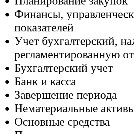
Планирование закупок
Финансы, управленческ
показателей
Учет бухгалтерский, н
регламентированную от
Бухгалтерский учет
Банк и касса
Завершение периода
Нематериальные актив
Основные средства