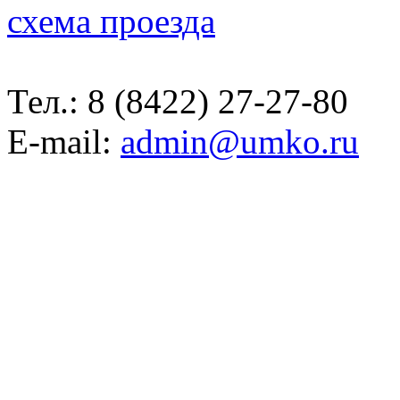
схема проезда
Тел.:
8 (8422) 27-27-80
E-mail:
admin@umko.ru