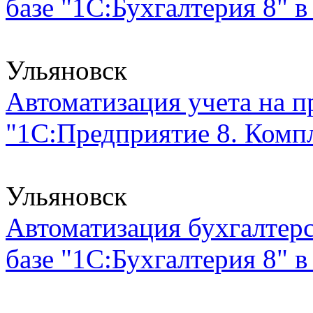
базе "1С:Бухгалтерия 8" в
Ульяновск
Автоматизация учета на п
"1С:Предприятие 8. Компле
Ульяновск
Автоматизация бухгалтерс
базе "1С:Бухгалтерия 8" в