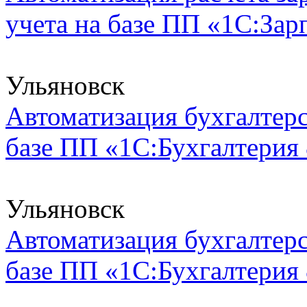
учета на базе ПП «1С:Зарп
Ульяновск
Автоматизация бухгалтерс
базе ПП «1С:Бухгалтерия 8
Ульяновск
Автоматизация бухгалтерс
базе ПП «1С:Бухгалтерия 8