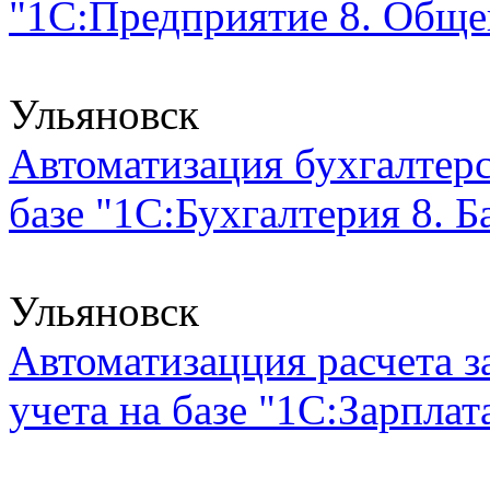
"1С:Предприятие 8. Общеп
Ульяновск
Автоматизация бухгалтерс
базе "1С:Бухгалтерия 8. Ба
Ульяновск
Автоматизацция расчета з
учета на базе "1С:Зарплат