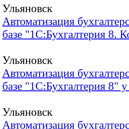
Ульяновск
Автоматизация бухгалтерс
базе "1С:Бухгалтерия 8. Ко
Ульяновск
Автоматизация бухгалтерс
базе "1С:Бухгалтерия 8" у
Ульяновск
Автоматизация бухгалтерс