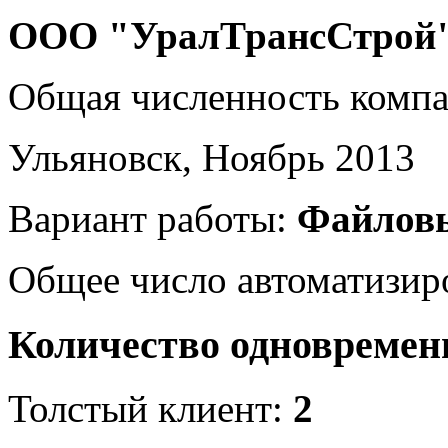
ООО "УралТрансСтрой
Общая численность комп
Ульяновск, Ноябрь 2013
Вариант работы:
Файлов
Общее число автоматизир
Количество одновремен
Толстый клиент:
2