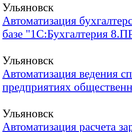
Ульяновск
Автоматизация бухгалтерс
базе "1С:Бухгалтерия 8.П
Ульяновск
Автоматизация ведения сп
предприятиях общественно
Ульяновск
Автоматизация расчета за