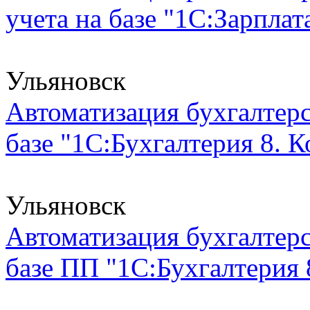
учета на базе "1С:Зарплат
Ульяновск
Автоматизация бухгалтерс
базе "1С:Бухгалтерия 8. Ко
Ульяновск
Автоматизация бухгалтерс
базе ПП "1С:Бухгалтерия 