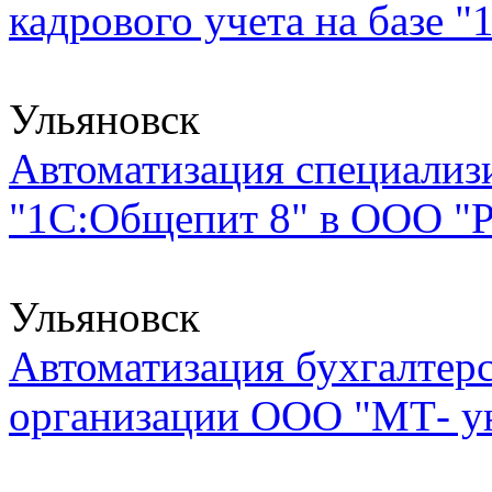
кадрового учета на базе "1
Ульяновск
Автоматизация специализи
"1С:Общепит 8" в ООО "Ро
Ульяновск
Автоматизация бухгалтерс
организации ООО "МТ- уни