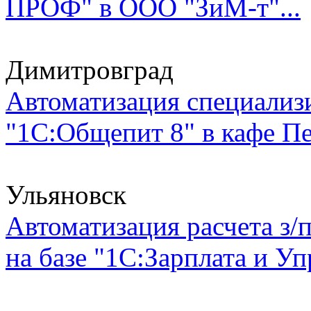
ПРОФ" в ООО "ЗиМ-т"...
Димитровград
Автоматизация специализи
"1С:Общепит 8" в кафе Пе
Ульяновск
Автоматизация расчета з/
на базе "1С:Зарплата и Уп