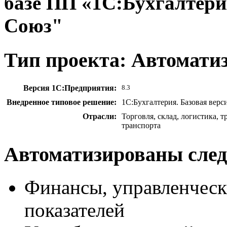
базе ПП «1С:Бухгалтер
Союз"
Тип проекта: Автомати
Версия 1С:Предприятия:
8.3
Внедренное типовое решение:
1С:Бухгалтерия. Базовая верс
Отрасли:
Торговля, склад, логистика, 
транспорта
Автоматизированы сле
Финансы, управленческ
показателей