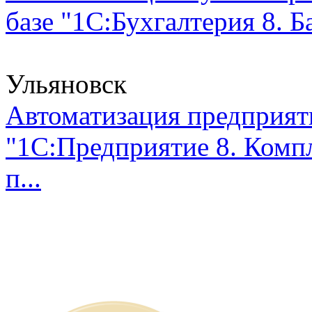
базе "1С:Бухгалтерия 8. Ба
Ульяновск
Автоматизация предприят
"1С:Предприятие 8. Комп
п...