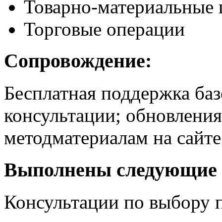
Товарно-материальные 
Торговые операции
Сопровождение:
Бесплатная поддержка баз
консультации; обновления
методматериалам на сайте
Выполнены следующие 
Консультации по выбору 