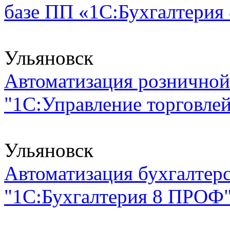
базе ПП «1С:Бухгалтерия 
Ульяновск
Автоматизация розничной 
"1С:Управление торговлей 
Ульяновск
Автоматизация бухгалтерс
"1С:Бухгалтерия 8 ПРОФ"