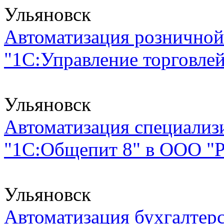
Ульяновск
Автоматизация розничной 
"1С:Управление торговлей 
Ульяновск
Автоматизация специализи
"1С:Общепит 8" в ООО "Ро
Ульяновск
Автоматизация бухгалтерс