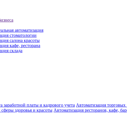
бизнеса
еальная автоматизация
ация стоматологии
ация салона красоты
ция кафе, ресторана
ация склада
а заработной платы и кадрового учета
Автоматизация торговых
 сферы здоровья и красоты
Автоматизация ресторанов, кафе, ба