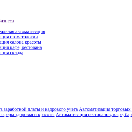
бизнеса
еальная автоматизация
ация стоматологии
ация салона красоты
ция кафе, ресторана
ация склада
а заработной платы и кадрового учета
Автоматизация торговых
 сферы здоровья и красоты
Автоматизация ресторанов, кафе, ба