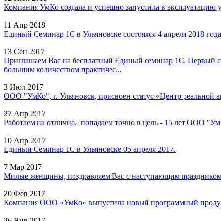
Компания УмКо создала и успешно запустила в эксплуатацию у
11 Апр 2018
Единый Семинар 1С в Ульяновске состоялся 4 апреля 2018 года 
13 Сен 2017
Приглашаем Вас на бесплатный Единый семинар 1С. Первый с
большим количеством практичес...
3 Июл 2017
ООО "УмКо", г. Ульяновск, присвоен статус «Центр реальной а
27 Апр 2017
Работаем на отлично, попадаем точно в цель - 15 лет ООО "УмК
10 Апр 2017
Единый Семинар 1С в Ульяновске 05 апреля 2017.
7 Мар 2017
Милые женщины, поздравляем Вас с наступающим праздником 8
20 Фев 2017
Компания ООО «УмКо» выпустила новый программный продукт
26 Янв 2017