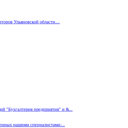
торов Ульяновской области....
ий "Бухгалтерия предприятия" и &...
нных нашими специалистами:...