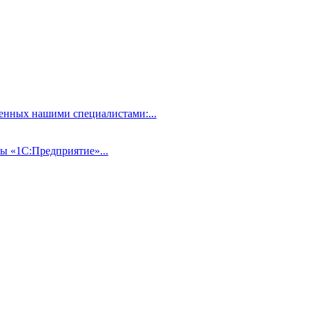
нных нашими специалистами:...
ы «1С:Предприятие»...