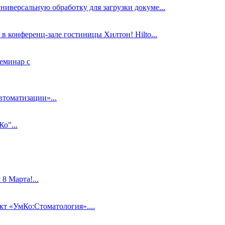
ниверсальную обработку для загрузки докуме...
в конференц-зале гостиницы Хилтон! Hilto...
еминар с
втоматизации»...
о"...
 Марта!...
 «УмКо:Стоматология»....