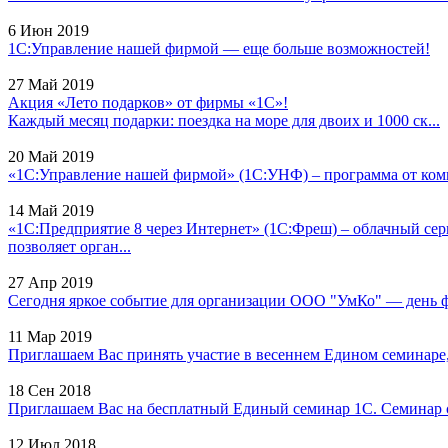
6 Июн 2019
1С:Управление нашей фирмой — еще больше возможностей!
27 Май 2019
Акция «Лето подарков» от фирмы «1С»!
Каждый месяц подарки: поездка на море для двоих и 1000 ск...
20 Май 2019
«1С:Управление нашей фирмой» (1С:УНФ) – программа от комп
14 Май 2019
«1С:Предприятие 8 через Интернет» (1С:Фреш) – облачный сер
позволяет орган...
27 Апр 2019
Сегодня яркое событие для организации ООО "УмКо" — день фи
11 Мар 2019
Приглашаем Вас принять участие в весеннем Едином семинаре, к
18 Сен 2018
Приглашаем Вас на бесплатный Единый семинар 1С. Семинар с
12 Июл 2018