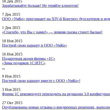
18 Дек 2015
Зарабатывайте больше! Не теряйте клиентов!
7 Дек 2015
ООО «УмКо» приглашает на XIV-й Конгресс бухгалтеров и ауди
1 Дек 2015
«Спасибо, что Вы с нами!» — зимняя сказка станет былью!
18 Ноя 2015
Построй свою карьеру в ООО «УмКо»
16 Ноя 2015
Подарочная акция фирмы «1С»
«Зима подарков 1С:ИТС»
...
9 Ноя 2015
Построй свою карьеру вместе с ООО «УмКо»!
3 Ноя 2015
Фирма 1С рекомендует переходить на редакции 3.0 конфигурац
27 Окт 2015
Опубликованы новые отзывы о внедренных решениях, выполне