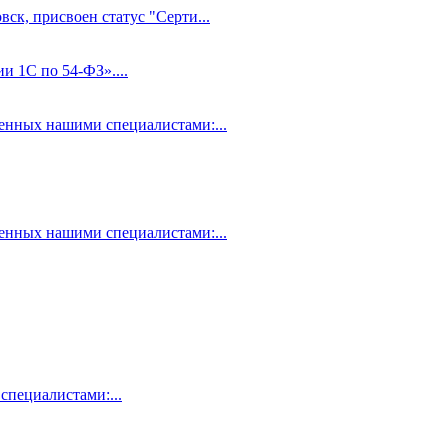
ск, присвоен статус "Серти...
и 1С по 54-ФЗ»....
нных нашими специалистами:...
нных нашими специалистами:...
пециалистами:...