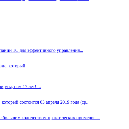
ании 1С для эффективного управления...
вис, который
рмы, нам 17 лет! ...
оторый состоится 03 апреля 2019 года (ср...
 большим количеством практических примеров ...