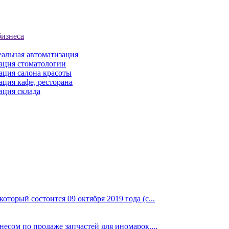
бизнеса
еальная автоматизация
ация стоматологии
ация салона красоты
ция кафе, ресторана
ация склада
торый состоится 09 октября 2019 года (с...
сом по продаже запчастей для иномарок....