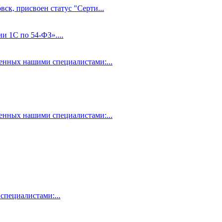
ск, присвоен статус "Серти...
и 1С по 54-ФЗ»....
нных нашими специалистами:...
нных нашими специалистами:...
пециалистами:...