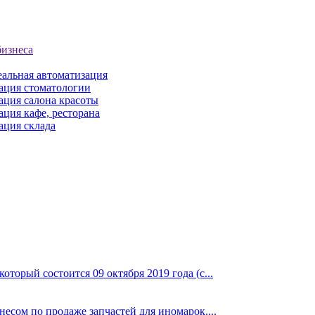
бизнеса
еальная автоматизация
ация стоматологии
ация салона красоты
ция кафе, ресторана
ация склада
торый состоится 09 октября 2019 года (с...
сом по продаже запчастей для иномарок....