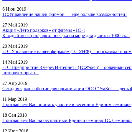
6 Июн 2019
1С:Управление нашей фирмой — еще больше возможностей!
27 Май 2019
Акция «Лето подарков» от фирмы «1С»!
Каждый месяц подарки: поездка на море для двоих и 1000 ск...
20 Май 2019
«1С:Управление нашей фирмой» (1С:УНФ) – программа от комп
14 Май 2019
«1С:Предприятие 8 через Интернет» (1С:Фреш) – облачный сер
позволяет орган...
27 Апр 2019
Сегодня яркое событие для организации ООО "УмКо" — день фи
11 Мар 2019
Приглашаем Вас принять участие в весеннем Едином семинаре, к
18 Сен 2018
Приглашаем Вас на бесплатный Единый семинар 1С. Семинар с
12 Июл 2018