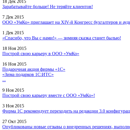
18 Дек 2015
Зарабатывайте больше! Не теряйте клиентов!
7 Дек 2015
ООО «УмКо» приглашает на XIV-й Конгресс бухгалтеров и ауди
1 Дек 2015
«Спасибо, что Вы с нами!» — зимняя сказка станет былью!
18 Ноя 2015
Построй свою карьеру в ООО «УмКо»
16 Ноя 2015
Подарочная акция фирмы «1С»
«Зима подарков 1С:ИТС»
...
9 Ноя 2015
Построй свою карьеру вместе с ООО «УмКо»!
3 Ноя 2015
Фирма 1С рекомендует переходить на редакции 3.0 конфигурац
27 Окт 2015
Опубликованы новые отзывы о внедренных решениях, выполне