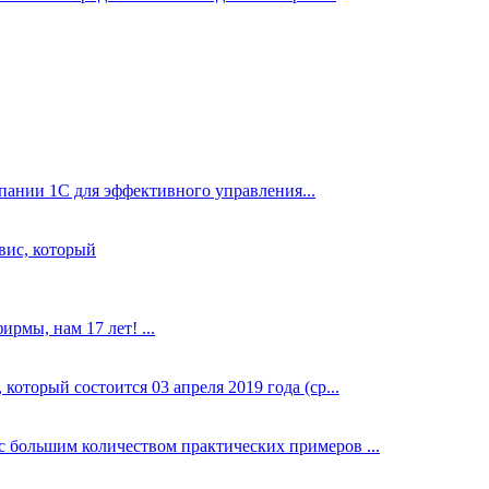
ании 1С для эффективного управления...
вис, который
рмы, нам 17 лет! ...
оторый состоится 03 апреля 2019 года (ср...
 большим количеством практических примеров ...