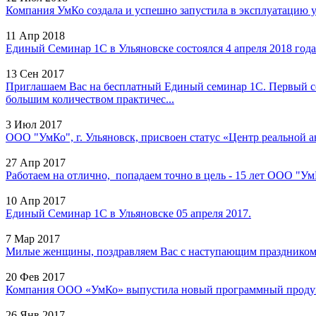
Компания УмКо создала и успешно запустила в эксплуатацию у
11 Апр 2018
Единый Семинар 1С в Ульяновске состоялся 4 апреля 2018 года 
13 Сен 2017
Приглашаем Вас на бесплатный Единый семинар 1С. Первый с
большим количеством практичес...
3 Июл 2017
ООО "УмКо", г. Ульяновск, присвоен статус «Центр реальной а
27 Апр 2017
Работаем на отлично, попадаем точно в цель - 15 лет ООО "УмК
10 Апр 2017
Единый Семинар 1С в Ульяновске 05 апреля 2017.
7 Мар 2017
Милые женщины, поздравляем Вас с наступающим праздником 8
20 Фев 2017
Компания ООО «УмКо» выпустила новый программный продукт
26 Янв 2017