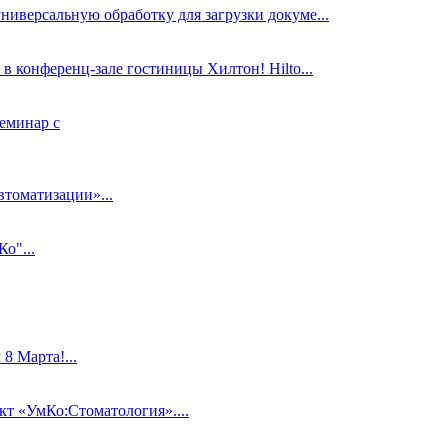
ниверсальную обработку для загрузки докуме...
в конференц-зале гостиницы Хилтон! Hilto...
еминар с
втоматизации»...
о"...
 Марта!...
 «УмКо:Стоматология»....