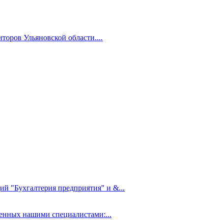
торов Ульяновской области....
ий "Бухгалтерия предприятия" и &...
нных нашими специалистами:...