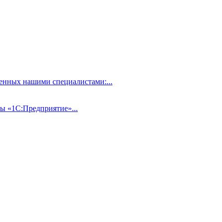
нных нашими специалистами:...
ы «1С:Предприятие»...